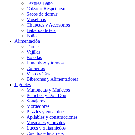
Textiles Baño
Calzado Respetuoso
Sacos de dormir
Muselinas
Chupetes y Accesorios
Baberos de tela
Baño
Alimentación
Tronas
Vajillas
Botellas
Lunchbox y termos
Cubiertos
Vasos y Tazas
Biberones y Alimentadores
Juguetes
Marionetas y Muñecos
Peluches y Dou Dou
Sonajeros
Mordedores
Puzzles y encajables
Apilables y construcciones
Musicales y móviles
Luces y quitamiedos
Cuentos educativos