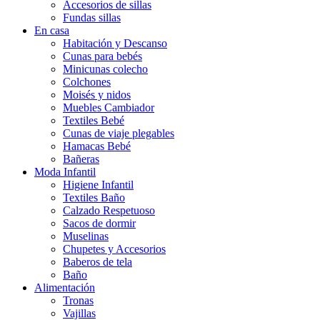
Accesorios de sillas
Fundas sillas
En casa
Habitación y Descanso
Cunas para bebés
Minicunas colecho
Colchones
Moisés y nidos
Muebles Cambiador
Textiles Bebé
Cunas de viaje plegables
Hamacas Bebé
Bañeras
Moda Infantil
Higiene Infantil
Textiles Baño
Calzado Respetuoso
Sacos de dormir
Muselinas
Chupetes y Accesorios
Baberos de tela
Baño
Alimentación
Tronas
Vajillas