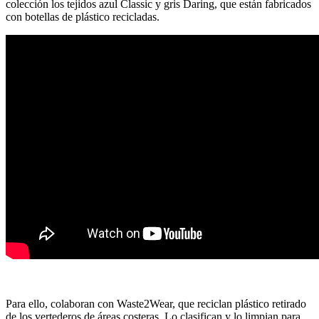
colección los tejidos azul Classic y gris Daring, que están fabricados
con botellas de plástico recicladas.
Para ello, colaboran con Waste2Wear, que reciclan plástico retirado
de los vertederos de áreas costeras. Lo clasifican y lo limpian para