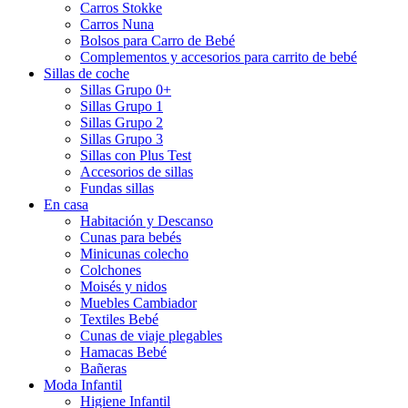
Carros Stokke
Carros Nuna
Bolsos para Carro de Bebé
Complementos y accesorios para carrito de bebé
Sillas de coche
Sillas Grupo 0+
Sillas Grupo 1
Sillas Grupo 2
Sillas Grupo 3
Sillas con Plus Test
Accesorios de sillas
Fundas sillas
En casa
Habitación y Descanso
Cunas para bebés
Minicunas colecho
Colchones
Moisés y nidos
Muebles Cambiador
Textiles Bebé
Cunas de viaje plegables
Hamacas Bebé
Bañeras
Moda Infantil
Higiene Infantil