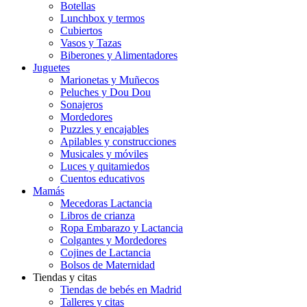
Botellas
Lunchbox y termos
Cubiertos
Vasos y Tazas
Biberones y Alimentadores
Juguetes
Marionetas y Muñecos
Peluches y Dou Dou
Sonajeros
Mordedores
Puzzles y encajables
Apilables y construcciones
Musicales y móviles
Luces y quitamiedos
Cuentos educativos
Mamás
Mecedoras Lactancia
Libros de crianza
Ropa Embarazo y Lactancia
Colgantes y Mordedores
Cojines de Lactancia
Bolsos de Maternidad
Tiendas y citas
Tiendas de bebés en Madrid
Talleres y citas