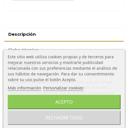
Descripción
Ficha técnica
Este sitio web utiliza cookies propias y de terceros para
mejorar nuestros servicios y mostrarle publicidad
Sobre Joolz
relacionada con sus preferencias mediante el análisis de
sus hábitos de navegación. Para dar su consentimiento
sobre su uso pulse el botón Acepto.
Para que tu pequeño esté más cómodo, puedes añadir
Más información
Personalizar cookies
esta elegante barra de seguridad plegable. Puedes
elegirla en el mismo color que el manillar, de polipiel. Es
muy fácil de abrir y cerrar.
ACEPTO
Características barra delantera Joolz Aer
RECHAZAR TODO
Fácil de abrir con una mano