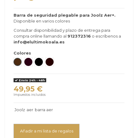
Barra de seguridad plegable para Joolz Aer+.
Disponible en varios colores
Consultar disponibilidad y plazo de entrega para
compra online llamando al
912372316
o escríbenos a
info@elultimokoala.es
Colores
Brown carbón
Mid Brown Carbon
Black Carbon
Dark brown
Envío 24h - 48h
49,95 €
Impuestos incluidos
Joolz
aer
barra aer
Añadir a mi lista de regalos