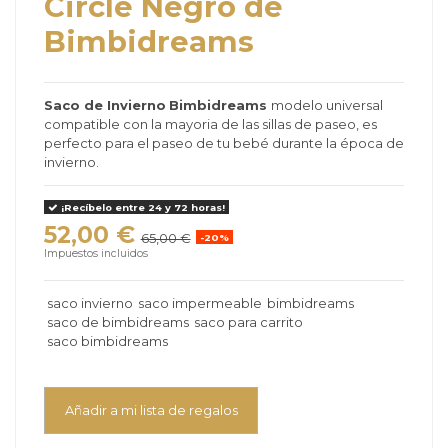
Circle Negro de
Bimbidreams
Saco de Invierno
Bimbidreams
modelo universal
compatible con la mayoria de las sillas de paseo, es
perfecto para el paseo de tu bebé durante la época de
invierno.
¡Recíbelo entre 24 y 72 horas!
52,00 €
65,00 €
-20%
Impuestos incluidos
saco invierno
saco impermeable
bimbidreams
saco de bimbidreams
saco para carrito
saco bimbidreams
Añadir a mi lista de regalos