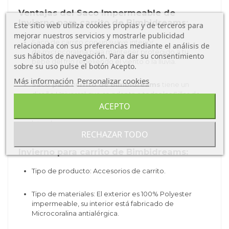
Ventajas del Saco Impermeable de
Invierno para carrito de Bimbidreams:
Este sitio web utiliza cookies propias y de terceros para
mejorar nuestros servicios y mostrarle publicidad
Saco de carrito con un suave interior
relacionada con sus preferencias mediante el análisis de
de microcoralina para mantener protegido a tu
sus hábitos de navegación. Para dar su consentimiento
bebé del frío repeliendo el viento o la lluvia.
sobre su uso pulse el botón Acepto.
Más información
Personalizar cookies
Saco para carrito de Bimbidreams
tiene un
d
iseño Universal que se adapta a todas las Sillas de
Paseo. Además de
cremallera de doble cursor para
ACEPTO
apertura superior y inferior, para
apertura central y
lateral.
RECHAZAR TODO
Características del Saco Impermeable de
Invierno para carrito de Bimbidreams:
Tipo de producto: Accesorios de carrito.
Tipo de materiales: El exterior es
100% Polyester
impermeable
, su interior está fabricado de
Microcoralina antialérgica.