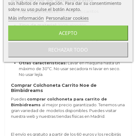
para Carrito de Bimbidreams
sus hábitos de navegación. Para dar su consentimiento
sobre su uso pulse el botón Acepto.
Tipo de producto:
Accesorios carritos.
Más información
Personalizar cookies
Tipo de material:
100
% algodón.
ACEPTO
Fácil adaptación:
Cintas ajustables y gomas
reguladoras
RECHAZAR TODO
Otras características:
Lavar en maquina hasta un
máximo de 30ºC. No usar secadora ni lavar en seco.
No usar lejía.
Comprar Colchoneta Carrito Noe de
Bimbidreams
Puedes
comprar colchoneta para carrito de
Bimbidreams
al mejor precio garantizado. Tenemos una
gran variedad de modelos disponibles. Puedes visitar
nuestra web y nuestras tiendas físicas en Madrid.
El envío es gratuito a partir de los 60 euros y los recibirás