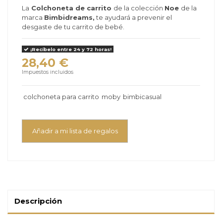
La
Colchoneta de carrito
de la colección
Noe
de la
marca
Bimbidreams,
te ayudará a prevenir el
desgaste de tu carrito de bebé.
¡Recíbelo entre 24 y 72 horas!
28,40 €
Impuestos incluidos
colchoneta para carrito
moby
bimbicasual
Añadir a mi lista de regalos
Descripción