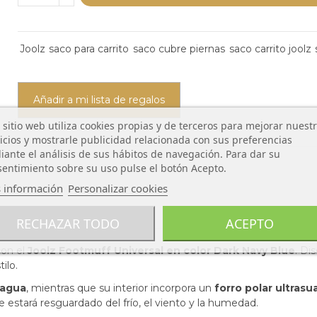
Joolz
saco para carrito
saco cubre piernas
saco carrito joolz
Añadir a mi lista de regalos
 sitio web utiliza cookies propias y de terceros para mejorar nuest
icios y mostrarle publicidad relacionada con sus preferencias
ante el análisis de sus hábitos de navegación. Para dar su
entimiento sobre su uso pulse el botón Acepto.
 información
Personalizar cookies
z
RECHAZAR TODO
ACEPTO
con el
Joolz Footmuff Universal en color Dark Navy Blue
. Di
ilo.
 agua
, mientras que su interior incorpora un
forro polar ultrasu
 estará resguardado del frío, el viento y la humedad.