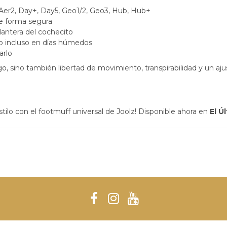
, Aer2, Day+, Day5, Geo1/2, Geo3, Hub, Hub+
de forma segura
elantera del cochecito
o incluso en días húmedos
arlo
o, sino también libertad de movimiento, transpirabilidad y un aju
tilo con el footmuff universal de Joolz! Disponible ahora en
El Ú