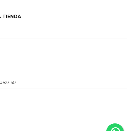
 TIENDA
2
abeza 50