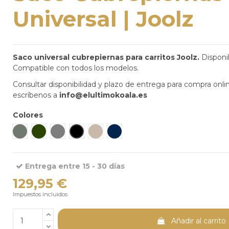
Universal | Joolz
Saco universal cubrepiernas para carritos Joolz.
Disponib
Compatible con todos los modelos.
Consultar disponibilidad y plazo de entrega para compra onli
escríbenos a
info@elultimokoala.es
Colores
Sage Green
Forest Green
Stone Grey
Space Black
Sandy Taupe
Dark Navy Blue
Entrega entre 15 - 30 días
129,95 €
Impuestos incluidos
Añadir al carrito