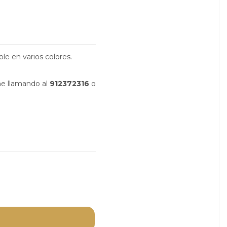
le en varios colores.
ne llamando al
912372316
o