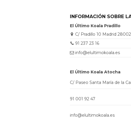
INFORMACIÓN SOBRE LA
El Último Koala Pradillo
C/ Pradillo 10 Madrid 2800
91 237 23 16
info@elultimokoala.es
El Último Koala Atocha
C/ Paseo Santa María de la C
91 001 92 47
info@elultimokoala.es