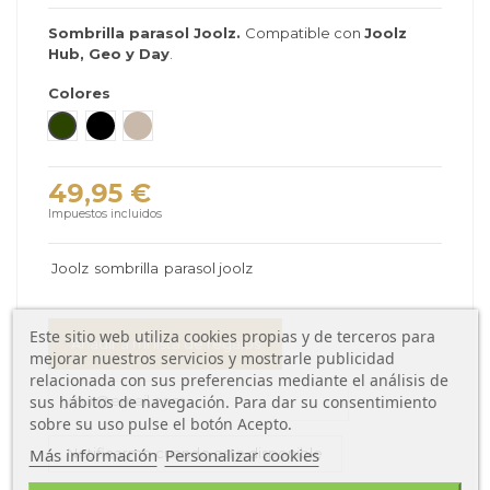
Sombrilla parasol Joolz.
Compatible con
Joolz
Hub, Geo y Day
.
Colores
Forest Green
Space Black
Sandy Taupe
49,95 €
Impuestos incluidos
Joolz
sombrilla
parasol joolz
Este sitio web utiliza cookies propias y de terceros para
Añadir a mi lista de regalos
mejorar nuestros servicios y mostrarle publicidad
relacionada con sus preferencias mediante el análisis de
sus hábitos de navegación. Para dar su consentimiento
sobre su uso pulse el botón Acepto.
Más información
Personalizar cookies