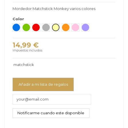
Mordedor Matchstick Monkey varios colores
Color
Azul
Verde
Rojo
Gris
Amarillo
Naranja
Rosa
Violeta
14,99 €
Impuestos incluidos
matchstick
Añadir a mi lista de regalos