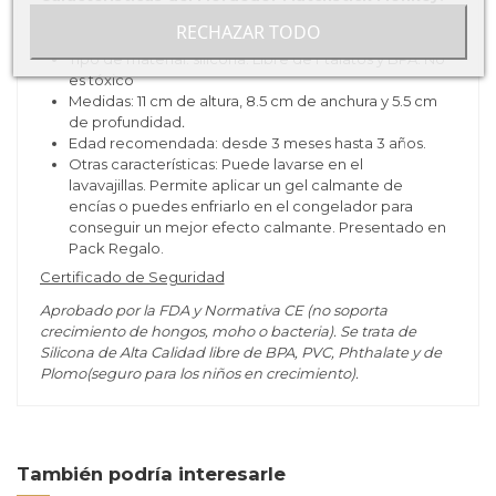
RECHAZAR TODO
Tipo de producto: mordedor.
Tipo de material: silicona. Libre de Ftalatos y BPA. No
es tóxico
Medidas: 11 cm de altura, 8.5 cm de anchura y 5.5 cm
de profundidad
.
Edad recomendada: desde 3 meses hasta 3 años.
Otras características: Puede lavarse en el
lavavajillas. Permite aplicar un gel calmante de
encías o puedes enfriarlo en el congelador para
conseguir un mejor efecto calmante. Presentado en
Pack Regalo.
Certificado de Seguridad
Aprobado por la FDA y Normativa CE (no soporta
crecimiento de hongos, moho o bacteria). Se trata de
Silicona de Alta Calidad libre de BPA, PVC, Phthalate y de
Plomo(seguro para los niños en crecimiento).
También podría interesarle