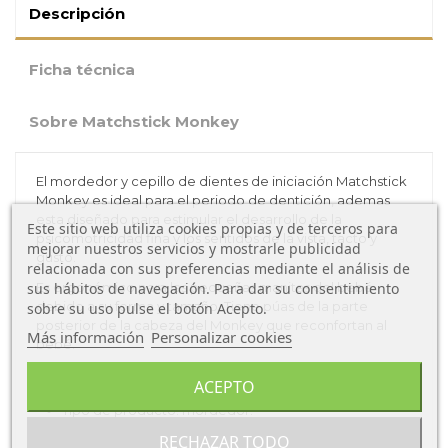
Descripción
Ficha técnica
Sobre Matchstick Monkey
El mordedor y cepillo de dientes de iniciación Matchstick
Monkey es ideal para el periodo de dentición, ademas
esta diseñado para estimular el desarrollo de la
Este sitio web utiliza cookies propias y de terceros para
psicomotricidad fina y los sentidos de la vista, tacto y
mejorar nuestros servicios y mostrarle publicidad
gusto.
relacionada con sus preferencias mediante el análisis de
sus hábitos de navegación. Para dar su consentimiento
Es ergonómico para las pequeñas manitas del bebé
debido a su forma y tamaño. Tiene púas de la parte
sobre su uso pulse el botón Acepto.
posterior de la cabeza del Monkey que reconfortan al
Más información
Personalizar cookies
bebé.
Características del Mordedor Matchstick Monkey:
ACEPTO
Tipo de producto: mordedor.
Tipo de material: silicona. Libre de Ftalatos y BPA. No
RECHAZAR TODO