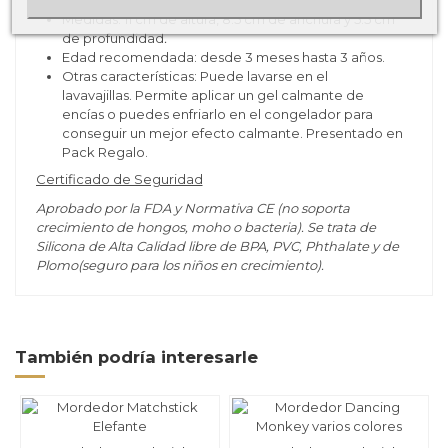
es tóxico
Medidas: 11 cm de altura, 8.5 cm de anchura y 5.5 cm
de profundidad
.
Edad recomendada: desde 3 meses hasta 3 años.
Otras características: Puede lavarse en el
lavavajillas. Permite aplicar un gel calmante de
encías o puedes enfriarlo en el congelador para
conseguir un mejor efecto calmante. Presentado en
Pack Regalo.
Certificado de Seguridad
Aprobado por la FDA y Normativa CE (no soporta
crecimiento de hongos, moho o bacteria). Se trata de
Silicona de Alta Calidad libre de BPA, PVC, Phthalate y de
Plomo(seguro para los niños en crecimiento).
También podría interesarle