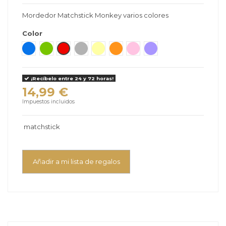
Mordedor Matchstick Monkey varios colores
Color
Azul
Verde
Rojo
Gris
Amarillo
Naranja
Rosa
Violeta
¡Recíbelo entre 24 y 72 horas!
14,99 €
Impuestos incluidos
matchstick
Añadir a mi lista de regalos