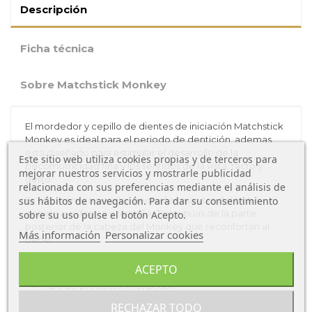
Descripción
Ficha técnica
Sobre Matchstick Monkey
El mordedor y cepillo de dientes de iniciación Matchstick
Monkey es ideal para el periodo de dentición, ademas
esta diseñado para estimular el desarrollo de la
Este sitio web utiliza cookies propias y de terceros para
psicomotricidad fina y los sentidos de la vista, tacto y
mejorar nuestros servicios y mostrarle publicidad
gusto.
relacionada con sus preferencias mediante el análisis de
sus hábitos de navegación. Para dar su consentimiento
Es ergonómico para las pequeñas manitas del bebé
debido a su forma y tamaño. Tiene púas de la parte
sobre su uso pulse el botón Acepto.
posterior de la cabeza del Monkey que reconfortan al
Más información
Personalizar cookies
bebé.
Características del Mordedor Matchstick Monkey:
ACEPTO
Tipo de producto: mordedor.
Tipo de material: silicona. Libre de Ftalatos y BPA. No
RECHAZAR TODO