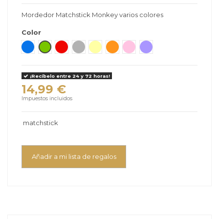
Mordedor Matchstick Monkey varios colores
Color
Azul
Verde
Rojo
Gris
Amarillo
Naranja
Rosa
Violeta
¡Recíbelo entre 24 y 72 horas!
14,99 €
Impuestos incluidos
matchstick
Añadir a mi lista de regalos