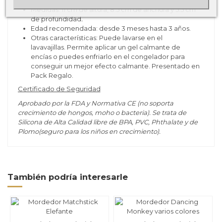
es tóxico
Medidas: 11 cm de altura, 8.5 cm de anchura y 5.5 cm
de profundidad
.
Edad recomendada: desde 3 meses hasta 3 años.
Otras características: Puede lavarse en el
lavavajillas. Permite aplicar un gel calmante de
encías o puedes enfriarlo en el congelador para
conseguir un mejor efecto calmante. Presentado en
Pack Regalo.
Certificado de Seguridad
Aprobado por la FDA y Normativa CE (no soporta
crecimiento de hongos, moho o bacteria). Se trata de
Silicona de Alta Calidad libre de BPA, PVC, Phthalate y de
Plomo(seguro para los niños en crecimiento).
También podría interesarle