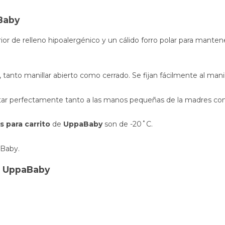
Baby
ior de relleno hipoalergénico y un cálido forro polar para mantene
la, tanto manillar abierto como cerrado. Se fijan fácilmente al manil
star perfectamente tanto a las manos pequeñas de la madres co
 para carrito
de
UppaBaby
son de -20˚C.
aBaby.
to UppaBaby