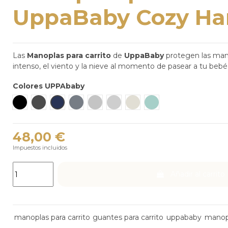
UppaBaby Cozy Ha
Las
Manoplas para carrito
de
UppaBaby
protegen las manos 
intenso, el viento y la nieve al momento de pasear a tu bebé en
Colores UPPAbaby
JAKE - negro carbón
GREYSON - gris melange
NOA - Navy
GREGORY - azul gris melange
ANTHONY - chenilla blanca y gris
STELLA - Acero cepillado
DECLAN - avena melange.
Kenzi
48,00 €
Impuestos incluidos
Añadir al carrito
manoplas para carrito
guantes para carrito
uppababy
manopl