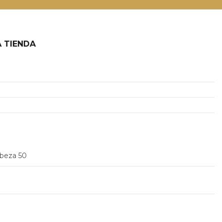
 TIENDA
2
abeza 50