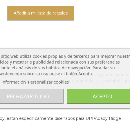
Añadir a mi lista de regalos
 sitio web utiliza cookies propias y de terceros para mejorar nuest
Ababy
icios y mostrarle publicidad relacionada con sus preferencias
ante el análisis de sus hábitos de navegación. Para dar su
entimiento sobre su uso pulse el botón Acepto.
-SIZE)
podrás acoplar también el capazo en un segundo, brindán
, ya que puedes acoplar la silla de seguridad del automóvil al carr
 información
Personalizar cookies
RECHAZAR TODO
ACEPTO
desmontar.
aby, están específicamente diseñados para UPPAbaby Ridge