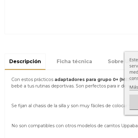
Este
Descripción
Ficha técnica
Sobre UPP
serv
medi
cons
Con estos prácticos
adaptadores para grupo 0+ (MESA i
bebé a tus rutinas deportivas. Son perfectos para ir de viaje
Más
Se fijan al chasis de la silla y son muy fáciles de colocar y 
No son compatibles con otros modelos de carritos Uppab