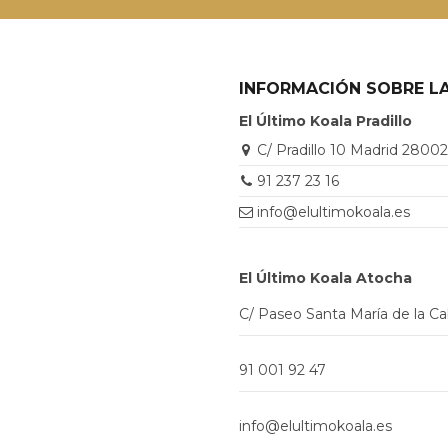
INFORMACIÓN SOBRE LA
El Último Koala Pradillo
C/ Pradillo 10 Madrid 2800
91 237 23 16
info@elultimokoala.es
El Último Koala Atocha
C/ Paseo Santa María de la C
91 001 92 47
info@elultimokoala.es