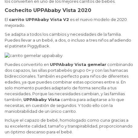
los convierten en uno de los mejores carritos de bebés.
Cochecito UPPAbaby Vista 2020
El
carrito UPPAbaby Vista V2
es el nuevo modelo de 2020
mejorado.
Se adapta a todos los cambios y necesidades de la familia.
Puedes llevar
a un bebé, a dos, o incluso a tres niños añadiendo
el patinete PiggyBack.
Puedes convertirlo en
UPPAbaby Vista gemelar
combinando
dos capazos, las sillas portabebés grupo 0+ y con las hamacas
bidireccionales. También es perfecto para niños de diferentes
edades, ya que puedes combinar estas opciones entre si. En
solo momento puedes adaptarlo de forma sencilla a tus
necesidades. Porque las necesidades cambian, y las familias
también,
UPPAbaby Vista
cambia para adaptarse a lo que
necesitas, en cuestión de segundos. Y todo ello con la
maniobrabilidad de un único carrito.
Incluye el capazo de bebé, homologado como cuna gracias a
su excelente calidad, tamaño y transpirablidad, proporcionando
un óptimo descanso para el bebé.