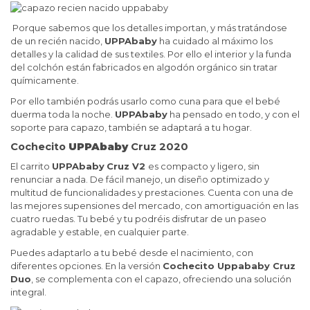
Porque sabemos que los detalles importan, y más tratándose
de un recién nacido,
UPPAbaby
ha cuidado al máximo los
detalles y la calidad de sus textiles. Por ello el interior y la funda
del colchón están fabricados en algodón orgánico sin tratar
químicamente.
Por ello también podrás usarlo como cuna para que el bebé
duerma toda la noche.
UPPAbaby
ha pensado en todo, y con el
soporte para capazo, también se adaptará a tu hogar.
Cochecito
UPPAbaby
Cruz 2020
El carrito
UPPAbaby
Cruz V2
es compacto y ligero, sin
renunciar a nada. De fácil manejo, un diseño optimizado y
multitud de funcionalidades y prestaciones. Cuenta con una de
las mejores supensiones del mercado, con amortiguación en las
cuatro ruedas. Tu bebé y tu podréis disfrutar de un paseo
agradable y estable, en cualquier parte.
Puedes adaptarlo a tu bebé desde el nacimiento, con
diferentes opciones. En la versión
Cochecito Uppababy Cruz
Duo
, se complementa con el capazo, ofreciendo una solución
integral.