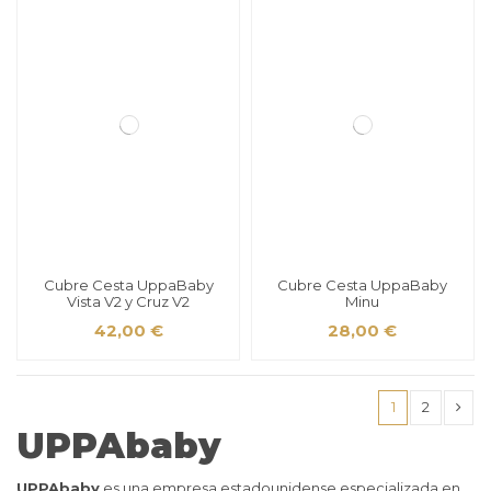
Cubre Cesta UppaBaby
Cubre Cesta UppaBaby
Vista V2 y Cruz V2
Minu
42,00 €
28,00 €
1
2
UPPAbaby
UPPAbaby
es una empresa estadounidense especializada en