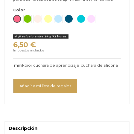
Color
Gris Nacar
Rosa Oscuro
Verde
Beige
Amarillo
Azul Claro
Marin
Verde Mauricio
Rosa/Rosa
¡Recíbelo entre 24 y 72 horas!
6,50 €
Impuestos incluidos
minikoioi
cuchara de aprendizaje
cuchara de silicona
Añadir a mi lista de regalos
Descripción