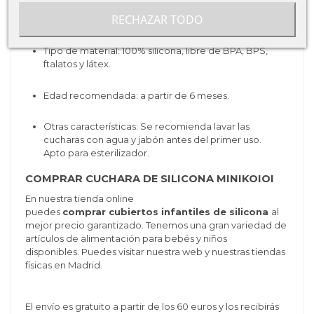
RECHAZAR TODO
Tipo de producto: cubiertos.
Tipo de material: 100% silicona,
libre de BPA, BPS,
ftalatos y látex.
Edad recomendada: a partir de 6 meses.
Otras características: Se recomienda lavar las
cucharas con agua y jabón antes del primer uso.
Apto para esterilizador.
COMPRAR CUCHARA DE SILICONA MINIKOIOI
En nuestra tienda online
puedes
comprar cubiertos infantiles de silicona
al
mejor precio garantizado. Tenemos una gran variedad de
artículos de alimentación para bebés y niños
disponibles. Puedes visitar nuestra web y nuestras tiendas
físicas en Madrid.
El envío es gratuito a partir de los 60 euros y los recibirás