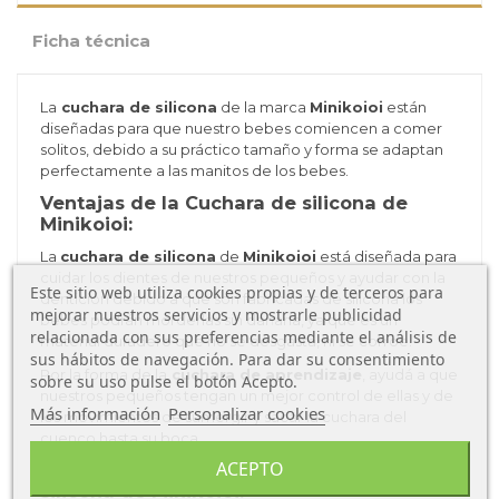
Ficha técnica
La
cuchara de silicona
de la marca
Minikoioi
están
diseñadas para que nuestro bebes comiencen a comer
solitos, debido a su práctico tamaño y forma se adaptan
perfectamente a las manitos de los bebes.
Ventajas de la Cuchara de silicona de
Minikoioi:
La
cuchara de silicona
de
Minikoioi
está diseñada para
cuidar los dientes de nuestros pequeños y ayudar con la
Este sitio web utiliza cookies propias y de terceros para
dentición debido a que son fabricadas de silicona los
mejorar nuestros servicios y mostrarle publicidad
bebes podrán morderlas sin dañarla, ya que es un
relacionada con sus preferencias mediante el análisis de
material duradero que no se desgasta, ni se corroe.
sus hábitos de navegación. Para dar su consentimiento
Por la forma de la
cuchara de aprendizaje
, ayudá a que
sobre su uso pulse el botón Acepto.
nuestros pequeños tengan un mejor control de ellas y de
Más información
Personalizar cookies
los movimientos de sumergir y sacar la cuchara del
cuenco hasta su boca.
ACEPTO
Características d
e la Cuchara de
silicona de Minikoioi: