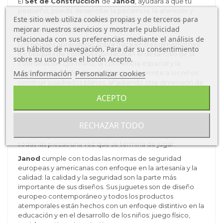
El
Set de Construcción
de
Janod
, ayudará a que tu
pequeño, pueda desarrollar la paciencia, la atención y
Este sitio web utiliza cookies propias y de terceros para
sobre todo la concentración, tendrá que hacer varios
mejorar nuestros servicios y mostrarle publicidad
intentos apilando las piezas.
relacionada con sus preferencias mediante el análisis de
Los peques aprenderán sobre física en tres dimensiones:
sus hábitos de navegación. Para dar su consentimiento
los bloques de construcción facilitan el desarrollo de la
sobre su uso pulse el botón Acepto.
coordinación ojo-mano, la conciencia espacial y la
Más información
Personalizar cookies
destreza. El diseño de estos bloques permite a los niños
construir cuadrados planos, añadiendo otra dimensión de
diseño para la construcción.
ACEPTO
Esta actividad es ideal para desarrollar la concentración y
la construcción visual espacial. Incluye un
RECHAZAR TODO
barril
contenedor de transporte de cartón sólido con tapa
extraíble y asa de cuerda
super práctico para guardar
todas las piezas una vez que se termina de jugar.
Janod
cumple con todas las normas de seguridad
europeas y americanas con enfoque en la artesanía y la
calidad: la calidad y la seguridad son la parte más
importante de sus diseños. Sus juguetes son de diseño
europeo contemporáneo y todos los productos
atemporales están hechos con un enfoque distintivo en la
educación y
en el desarrollo de los niños: juego físico,