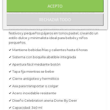
para facilitar que los niños beban cómodamente sin
molestias.
ACEPTO
Incluye asa flexible integrada para transportar o colgar
fácilmente en mochilas infantiles.
RECHAZAR TODO
El diseño Celebration en tono arena incorpora
ilustraciones suaves y delicadas de un ciervo, banderines
festivos y pequeños pájaros en tonos pastel, creando un
estilo dulce y minimalista ideal para bebés y niños
pequeños.
✔ Mantiene bebidas frías y calientes hasta 6 horas
✔ Sistema con boquilla abatible integrada
✔ Apertura fácil mediante botón
✔ Tapa fija mientras se bebe
✔ Cierre antigoteo y hermético
✔ Asa para transportar o colgar
✔ Acero inoxidable resistente
✔ Diseño Celebration arena Done By Deer
✔ Capacidad: 340 ml