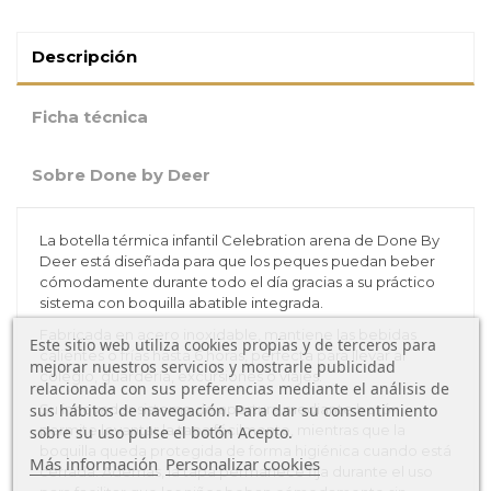
Descripción
Ficha técnica
Sobre Done by Deer
La botella térmica infantil Celebration arena de Done By
Deer está diseñada para que los peques puedan beber
cómodamente durante todo el día gracias a su práctico
sistema con boquilla abatible integrada.
Fabricada en acero inoxidable, mantiene las bebidas
Este sitio web utiliza cookies propias y de terceros para
calientes o frías hasta 6 horas, perfecta para llevar al
mejorar nuestros servicios y mostrarle publicidad
colegio, guardería, excursiones o viajes.
relacionada con sus preferencias mediante el análisis de
sus hábitos de navegación. Para dar su consentimiento
Su innovador sistema de apertura mediante botón
permite levantar la tapa fácilmente, mientras que la
sobre su uso pulse el botón Acepto.
boquilla queda protegida de forma higiénica cuando está
Más información
Personalizar cookies
cerrada. Además, la tapa permanece fija durante el uso