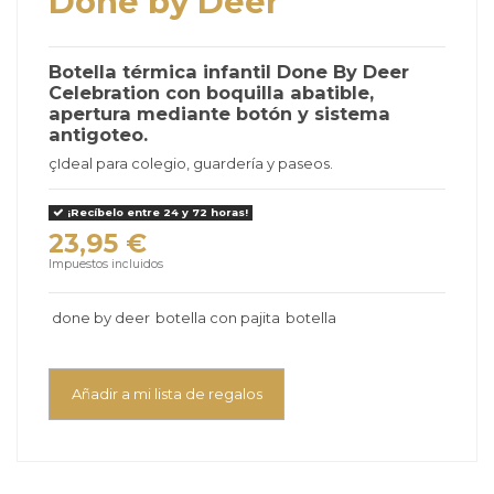
Done by Deer
Botella térmica infantil Done By Deer
Celebration con boquilla abatible,
apertura mediante botón y sistema
antigoteo.
çIdeal para colegio, guardería y paseos.
¡Recíbelo entre 24 y 72 horas!
23,95 €
Impuestos incluidos
done by deer
botella con pajita
botella
Añadir a mi lista de regalos