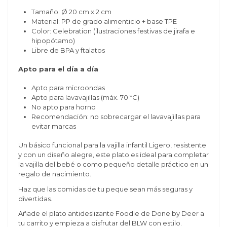
Tamaño: Ø 20 cm x 2 cm
Material: PP de grado alimenticio + base TPE
Color: Celebration (ilustraciones festivas de jirafa e
hipopótamo)
Libre de BPA y ftalatos
Apto para el día a día
Apto para microondas
Apto para lavavajillas (máx. 70 ºC)
No apto para horno
Recomendación: no sobrecargar el lavavajillas para
evitar marcas
Un básico funcional para la vajilla infantil Ligero, resistente
y con un diseño alegre, este plato es ideal para completar
la vajilla del bebé o como pequeño detalle práctico en un
regalo de nacimiento.
Haz que las comidas de tu peque sean más seguras y
divertidas.
Añade el plato antideslizante Foodie de Done by Deer a
tu carrito y empieza a disfrutar del BLW con estilo.