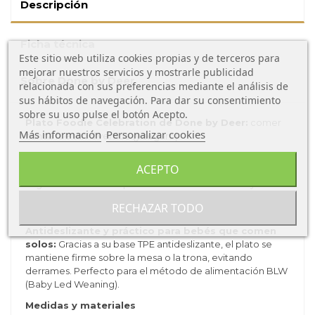
Descripción
Ficha técnica
Este sitio web utiliza cookies propias y de terceros para
mejorar nuestros servicios y mostrarle publicidad
Sobre Done by Deer
relacionada con sus preferencias mediante el análisis de
sus hábitos de navegación. Para dar su consentimiento
sobre su uso pulse el botón Acepto.
Plato Foodie Celebration de Done by Deer:
comer
Más información
Personalizar cookies
nunca fue tan divertido (y seguro)
El plato infantil Foodie de Done by Deer está diseñado
ACEPTO
para acompañar las primeras comidas del bebé con total
seguridad. Su diseño plano con bordes elevados y base
antideslizante evita movimientos indeseados y facilita la
RECHAZAR TODO
autonomía del niño desde el principio.
Antideslizante y práctico para bebés que comen
solos:
Gracias a su base TPE antideslizante, el plato se
mantiene firme sobre la mesa o la trona, evitando
derrames. Perfecto para el método de alimentación BLW
(Baby Led Weaning).
Medidas y materiales