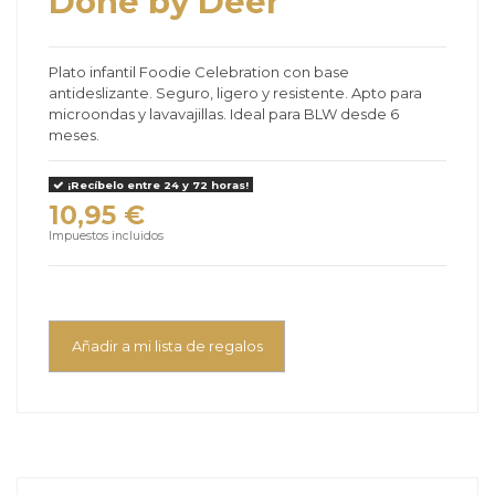
Done by Deer
Plato infantil Foodie Celebration con base
antideslizante. Seguro, ligero y resistente. Apto para
microondas y lavavajillas. Ideal para BLW desde 6
meses.
¡Recíbelo entre 24 y 72 horas!
10,95 €
Impuestos incluidos
Añadir a mi lista de regalos