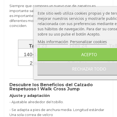
Siempre que compres un nuevo par de zapatos es
importante saber la medida del pie del niño (largo). Esto
Este sitio web utiliza cookies propias y de te
es importante porque los fabricantes de calzado utilizan
mejorar nuestros servicios y mostrarle publi
diferentes moldes para fabricar los zapatos y no siempre
relacionada con sus preferencias mediante el
coinciden.
sus hábitos de navegación. Para dar su cons
sobre su uso pulse el botón Acepto.
Más información
Personalizar cookies
Talla 23
Talla 24
Tal
140-145 mm
146-152 mm
153-
ACEPTO
2 años
2-3 años
2-3
RECHAZAR TODO
Descubre los Beneficios del Calzado
Respetuoso I Walk Cross Jump
Ajuste y adaptación
- Ajustable alrededor del tobillo.
- Se adapta a pies de anchura media. Longitud estándar
Una sola correa de velcro