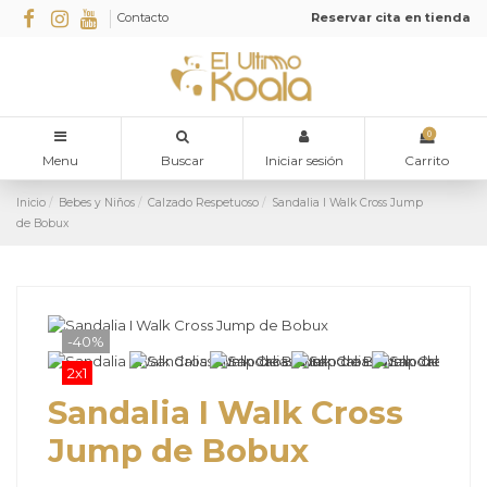
Contacto
Reservar cita en tienda
0
Menu
Buscar
Iniciar sesión
Carrito
Inicio
Bebes y Niños
Calzado Respetuoso
Sandalia I Walk Cross Jump
de Bobux
-40%
2x1
Sandalia I Walk Cross
Jump de Bobux