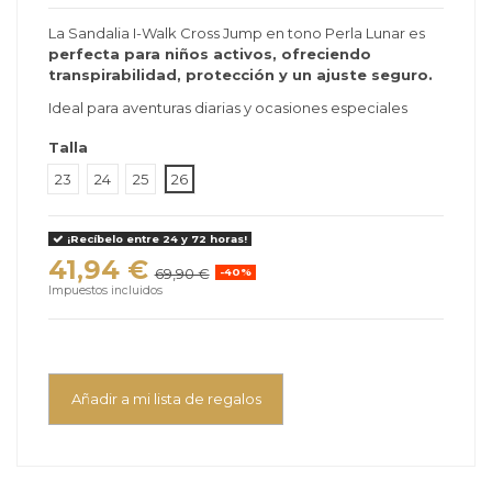
La Sandalia I-Walk Cross Jump en tono Perla Lunar es
perfecta para niños activos, ofreciendo
transpirabilidad, protección y un ajuste seguro.
Ideal para aventuras diarias y ocasiones especiales
Talla
23
24
25
26
¡Recíbelo entre 24 y 72 horas!
41,94 €
69,90 €
-40%
Impuestos incluidos
Añadir a mi lista de regalos