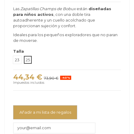
Las
Zapatillas Champs de Bobux
están
diseñadas
para niños activos
, con una doble tira
autoadherente y un cuello acolchado que
proporcionan sujeción y confort.
Ideales para los pequeños exploradores que no paran
de moverse.
Talla
23
25
44,34 €
73,90 €
-40%
Impuestos incluidos
Añadir a mi lista de regalos