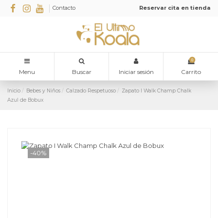
Contacto
Reservar cita en tienda
0
Menu
Buscar
Iniciar sesión
Carrito
Inicio
Bebes y Niños
Calzado Respetuoso
Zapato I Walk Champ Chalk
Azul de Bobux
-40%