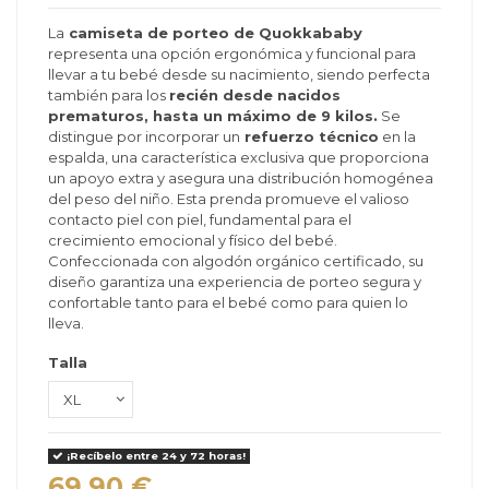
La
camiseta de porteo de Quokkababy
representa una opción ergonómica y funcional para
llevar a tu bebé desde su nacimiento, siendo perfecta
también para los
recién desde nacidos
prematuros, hasta un máximo de 9 kilos.
Se
distingue por incorporar un
refuerzo técnico
en la
espalda, una característica exclusiva que proporciona
un apoyo extra y asegura una distribución homogénea
del peso del niño. Esta prenda promueve el valioso
contacto piel con piel, fundamental para el
crecimiento emocional y físico del bebé.
Confeccionada con algodón orgánico certificado, su
diseño garantiza una experiencia de porteo segura y
confortable tanto para el bebé como para quien lo
lleva.
Talla
¡Recíbelo entre 24 y 72 horas!
69,90 €