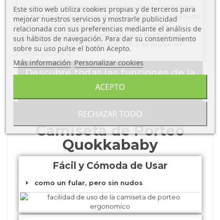
Quokkababy sea una opción única y segura para todos
Este sitio web utiliza cookies propias y de terceros para
los padres. Estas características hacen de la camiseta de
mejorar nuestros servicios y mostrarle publicidad
porteo ergonómico Quokkababy una elección
relacionada con sus preferencias mediante el análisis de
excepcional para cualquier padre que busque una
sus hábitos de navegación. Para dar su consentimiento
forma segura, cómoda y ergonómica de mantener
sobre su uso pulse el botón Acepto.
cerca a su bebé.
Más información
Personalizar cookies
Descubre todas las funciones de la
ACEPTO
Camiseta Quokkababy
Características de la
RECHAZAR TODO
Camiseta de Porteo
Quokkababy
Fácil y Cómoda de Usar
como un fular, pero sin nudos