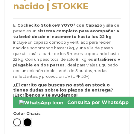
nacido | STOKKE
El
Cochecito Stokke® YOYO³ con Capazo
y silla de
paseo es un
sistema completo para acompañar a
tu bebé desde el nacimiento hasta los 22 kg
.
Incluye un capazo cómodo y ventilado para recién
nacidos, soportando hasta 9 kg, y una silla de paseo
que utilizarás a partir de los 6 meses, soportando hasta
22 kg. Con un peso total de solo 8,1 kg, es
ultraligero y
plegable en dos partes
, ideal para viajes. Equipado
con un colchón doble, arnés de 5 puntos, ruedas
reflectantes, y protección UV (UPF 50+).
¿El carrito que buscas no está en stock o
tienes dudas sobre los plazos de entrega?
¡Escríbenos y te ayudamos!
Consulta por WhatsApp
Color Chasis
Blanco
Negro