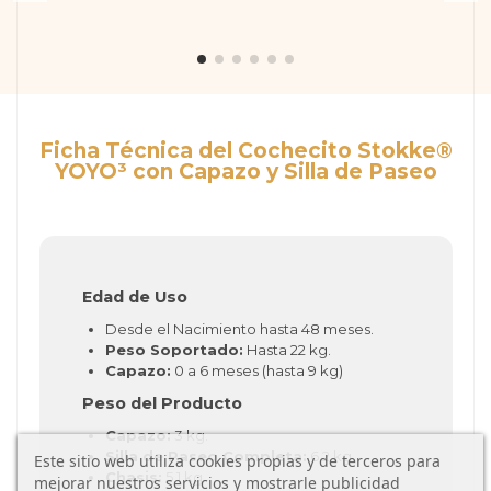
Ficha Técnica del Cochecito Stokke®
YOYO³ con Capazo y Silla de Paseo
Edad de Uso
Desde el Nacimiento hasta 48 meses.
Peso Soportado:
Hasta 22 kg.
Capazo:
0 a 6 meses (hasta 9 kg)
Peso del Producto
Capazo:
3 kg.
Silla de Paseo Completa:
6.2 kg.
Este sitio web utiliza cookies propias y de terceros para
Chasis:
5.1 kg.
mejorar nuestros servicios y mostrarle publicidad