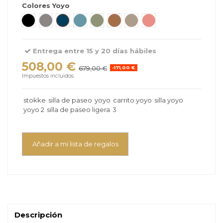
Colores Yoyo
Negro
Stone
Air France
Aqua
Olive
Toffee
Taupe
Ginger
Entrega entre 15 y 20 días hábiles
508,00 €
679,00 €
-171,00 €
Impuestos incluidos
stokke
silla de paseo
yoyo
carrito yoyo
silla yoyo
yoyo 2
silla de paseo ligera
3
Añadir a mi lista de regalos
Descripción