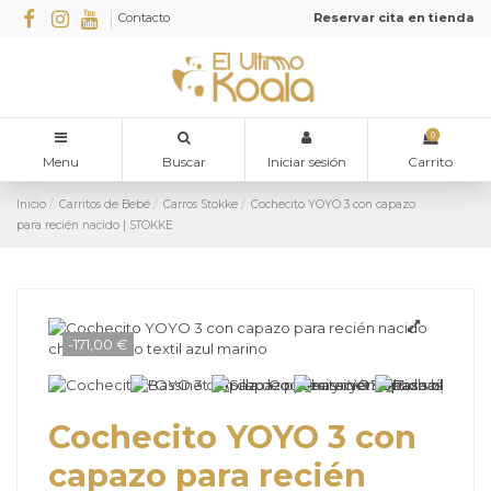
Contacto
Reservar cita en tienda
0
Menu
Buscar
Iniciar sesión
Carrito
Inicio
Carritos de Bebé
Carros Stokke
Cochecito YOYO 3 con capazo
para recién nacido | STOKKE
-171,00 €
Cochecito YOYO 3 con
capazo para recién