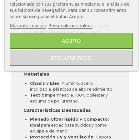
Asiento
: 1.1 kg.
relacionada con sus preferencias mediante el análisis de
Silla con Capazo:
8.1 kg.
sus hábitos de navegación. Para dar su consentimiento
sobre su uso pulse el botón Acepto.
Dimensiones
Más información
Personalizar cookies
Capazo Desplegado:
78 x 44 x 46 cm.
Capazo Plegado:
48 x 44 x 30 cm.
Chasis con Asiento:
106 x 86 x 44 cm.
ACEPTO
Chasis Plegado con Asiento:
52 x 44 x
18 cm.
RECHAZAR TODO
Materiales
Chasis y Ejes:
Aluminio, acero
inoxidable, plásticos de alto rendimiento.
Textil:
Impermeable, 100% poliéster y
espuma de poliuretano.
Características Destacadas
Plegado Ultrarrápido y Compacto:
Ideal para espacios reducidos y como
equipaje de mano.
Protección UV y Ventilación:
Capota