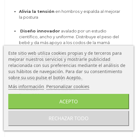
Alivia la tensión
en hombros y espalda al mejorar
la postura
Diseño innovador
avalado por un estudio
científico, ancho y uniforme. Distribuye el peso del
bebé y da más apoyo a los codos de la mamá
Este sitio web utiliza cookies propias y de terceros para
Cinturón elástico ajustable
con cierre
mejorar nuestros servicios y mostrarle publicidad
magnético, puedes hacerlo con una sola mano.
relacionada con sus preferencias mediante el análisis de
sus hábitos de navegación. Para dar su consentimiento
sobre su uso pulse el botón Acepto.
Especificaciones del producto
Más información
Personalizar cookies
Medidas:
60,5 x 41 x 13,5 cm
Peso
: 900 gr
ACEPTO
RECHAZAR TODO