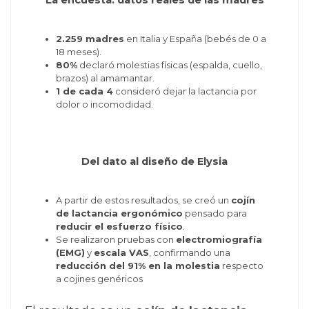
La encuesta: datos reales de las madres
2.259 madres
en Italia y España (bebés de 0 a
18 meses).
80%
declaró molestias físicas (espalda, cuello,
brazos) al amamantar.
1 de cada 4
consideró dejar la lactancia por
dolor o incomodidad.
Del dato al diseño de Elysia
A partir de estos resultados, se creó un
cojín
de lactancia ergonómico
pensado para
reducir el esfuerzo físico
.
Se realizaron pruebas con
electromiografía
(EMG)
y
escala VAS
, confirmando una
reducción del 91% en la molestia
respecto
a cojines genéricos