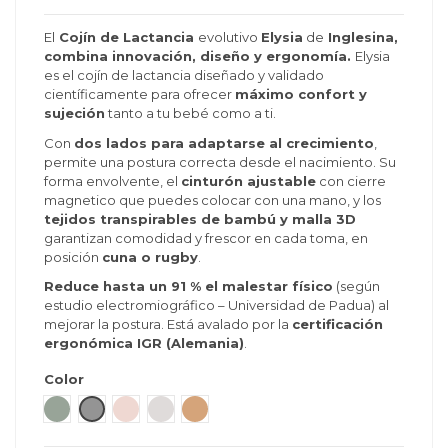
El
Cojín de Lactancia
evolutivo
Elysia
de
Inglesina,
combina innovación, diseño y ergonomía.
Elysia
(3 reseñas)
es el cojín de lactancia diseñado y validado
científicamente para ofrecer
máximo confort y
sujeción
tanto a tu bebé como a ti.
Con
dos lados para adaptarse al crecimiento
,
permite una postura correcta desde el nacimiento. Su
forma envolvente, el
cinturón ajustable
con cierre
magnetico que puedes colocar con una mano, y los
tejidos transpirables de bambú y malla 3D
garantizan comodidad y frescor en cada toma, en
posición
cuna o rugby
.
Reduce hasta un 91 % el malestar físico
(según
estudio electromiográfico – Universidad de Padua) al
mejorar la postura. Está avalado por la
certificación
ergonómica IGR (Alemania)
.
Color
Balance Green
Harmony Grey
Delicate Pink
Quiet Beige
Warm Beige