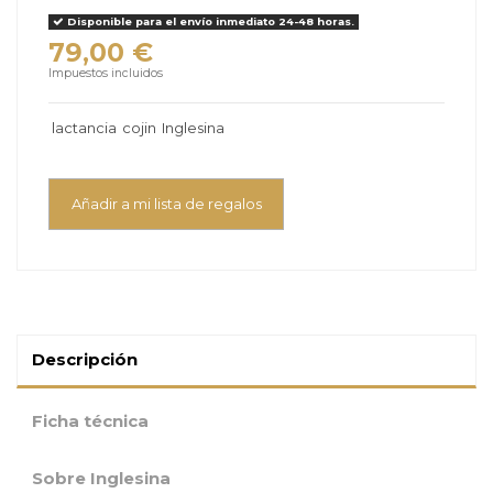
Disponible para el envío inmediato 24-48 horas.
79,00 €
Impuestos incluidos
lactancia
cojin
Inglesina
Añadir a mi lista de regalos
Descripción
Ficha técnica
Sobre Inglesina