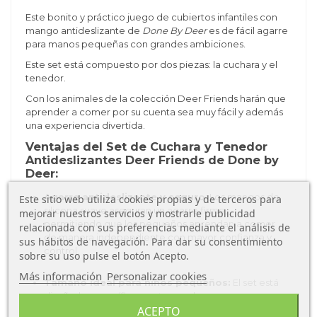
Este bonito y práctico juego de cubiertos infantiles con
mango antideslizante de
Done By Deer
es de fácil agarre
para manos pequeñas con grandes ambiciones.
Este set está compuesto por dos piezas: la cuchara y el
tenedor.
Con los animales de la colección Deer Friends harán que
aprender a comer por su cuenta sea muy fácil y además
una experiencia divertida.
Ventajas del Set de Cuchara y Tenedor
Antideslizantes Deer Friends de Done by
Deer:
Agarre antideslizante y seguro
: Los mangos de
Este sitio web utiliza cookies propias y de terceros para
silicona suave aseguran un agarre firme,
mejorar nuestros servicios y mostrarle publicidad
permitiendo que los pequeños aprendan a comer
relacionada con sus preferencias mediante el análisis de
de manera independiente con mayor confianza y
sus hábitos de navegación. Para dar su consentimiento
control.
sobre su uso pulse el botón Acepto.
Más información
Personalizar cookies
Tamaño ideal para niños pequeños:
El set está
diseñado específicamente para las manos
ACEPTO
pequeñas de los niños, lo que facilita el desarrollo de