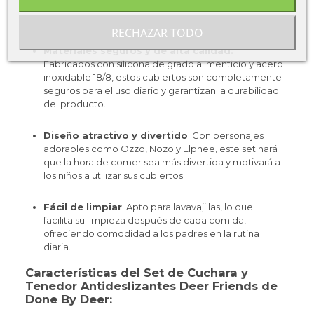
habilidades motrices finas mientras aprenden a
utilizar cubiertos.
RECHAZAR TODO
Materiales seguros y de alta calidad:
Fabricados con silicona de grado alimenticio y acero
inoxidable 18/8, estos cubiertos son completamente
seguros para el uso diario y garantizan la durabilidad
del producto.
Diseño atractivo y divertido
: Con personajes
adorables como Ozzo, Nozo y Elphee, este set hará
que la hora de comer sea más divertida y motivará a
los niños a utilizar sus cubiertos.
Fácil de limpiar
: Apto para lavavajillas, lo que
facilita su limpieza después de cada comida,
ofreciendo comodidad a los padres en la rutina
diaria.
Características del Set de Cuchara y
Tenedor Antideslizantes Deer Friends de
Done By Deer: