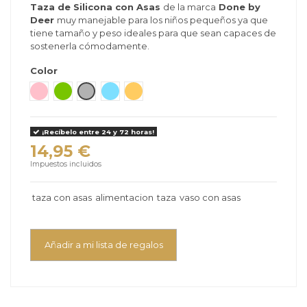
Taza de Silicona con Asas
de la marca
Done by
Deer
muy manejable para los niños pequeños ya que
tiene tamaño y peso ideales para que sean capaces de
sostenerla cómodamente.
Color
Rosa claro
Verde
Gris
Azul Pastel
Mostaza
¡Recíbelo entre 24 y 72 horas!
14,95 €
Impuestos incluidos
taza con asas
alimentacion
taza
vaso con asas
Añadir a mi lista de regalos