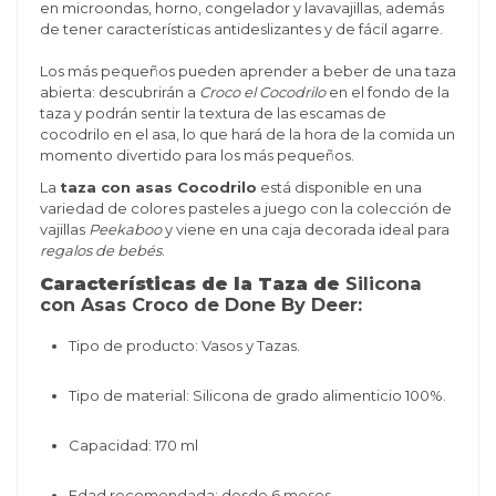
en microondas, horno, congelador y lavavajillas, además
de tener características antideslizantes y de fácil agarre.
Los más pequeños pueden aprender a beber de una taza
abierta: descubrirán a
Croco el Cocodrilo
en el fondo de la
taza y podrán sentir la textura de las escamas de
cocodrilo en el asa, lo que hará de la hora de la comida un
momento divertido para los más pequeños.
La
taza con asas Cocodrilo
está disponible en una
variedad de colores pasteles a juego con la colección de
vajillas
Peekaboo
y viene en una caja decorada ideal para
regalos de bebés
.
Características de la Taza de
Silicona
con Asas Croco de Done By Deer:
Tipo de producto: Vasos y Tazas.
Tipo de material: S
ilicona de grado alimenticio 100%.
Capacidad:
170 ml
Edad recomendada: desde 6 meses.