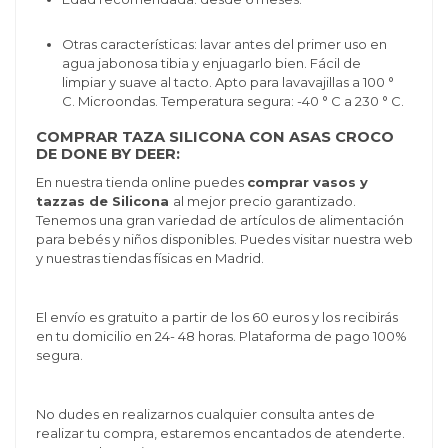
Otras características: lavar antes del primer uso en
agua jabonosa tibia y enjuagarlo bien. Fácil de
limpiar y suave al tacto. A
pto para lavavajillas a 100 °
C.
Microondas.
Temperatura segura: -40 ° C a 230 ° C.
COMPRAR TAZA SILICONA CON ASAS CROCO
DE DONE BY DEER:
En nuestra tienda online puedes
comprar vasos y
tazzas de Silicona
al mejor precio garantizado.
Tenemos una gran variedad de artículos de alimentación
para bebés y niños disponibles. Puedes visitar nuestra web
y nuestras tiendas físicas en Madrid.
El envío es gratuito a partir de los 60 euros y los recibirás
en tu domicilio en 24- 48 horas. Plataforma de pago 100%
segura.
No dudes en realizarnos cualquier consulta antes de
realizar tu compra, estaremos encantados de atenderte.