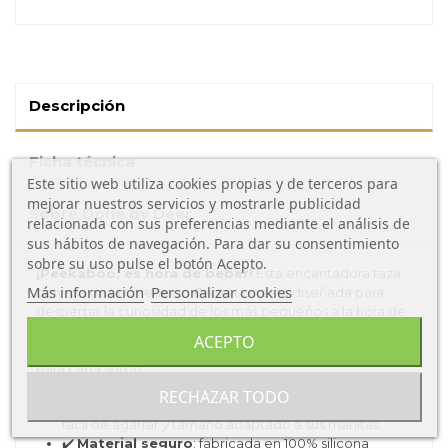
Descripción
Ficha técnica
Este sitio web utiliza cookies propias y de terceros para
mejorar nuestros servicios y mostrarle publicidad
Sobre Done by Deer
relacionada con sus preferencias mediante el análisis de
sus hábitos de navegación. Para dar su consentimiento
sobre su uso pulse el botón Acepto.
¡Peekaboo, es hora de beber!
Esta encantadora taza
Más información
Personalizar cookies
con asa de la colección
Peekaboo
está diseñada para
despertar la curiosidad de los más pequeños a la hora de
la comida. Con una adorable ilustración de elefantes que
ACEPTO
rodea la taza, se convierte en el compañero perfecto
para cada sorbo.
RECHAZAR TODO
✔️
Diseñada para bebés y niños pequeños
: asa
fácil de agarrar y tamaño adaptado a sus manitas.
✔️
Material seguro
: fabricada en 100% silicona