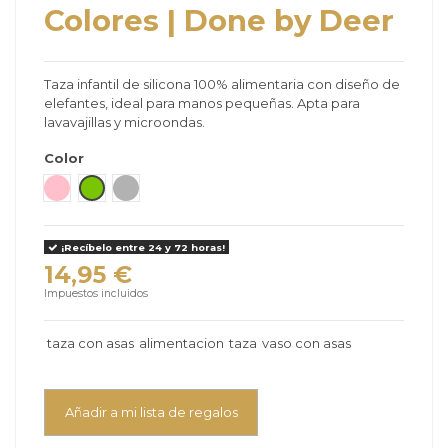
Colores | Done by Deer
Taza infantil de silicona 100% alimentaria con diseño de
elefantes, ideal para manos pequeñas. Apta para
lavavajillas y microondas.
Color
Rosa claro
Verde
Gris
¡Recíbelo entre 24 y 72 horas!
14,95 €
Impuestos incluidos
taza con asas
alimentacion
taza
vaso con asas
Añadir a mi lista de regalos