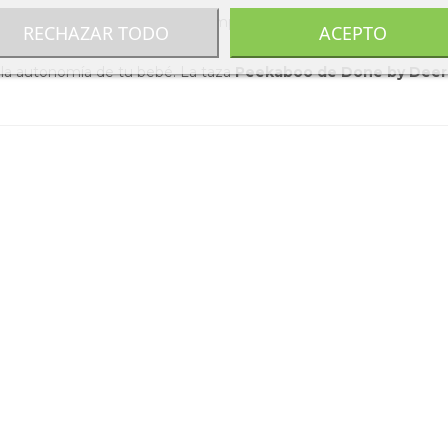
a 100 °C) y microondas. Resiste temperaturas entre -40 °C y 230 °C
RECHAZAR TODO
ACEPTO
 la autonomía de tu bebé. La taza
Peekaboo de Done by Deer