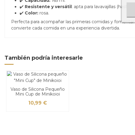
✔️
Capacidad:
165 ml.
✔️
Resistente y versátil
: apta para lavavajillas (hast
✔️
Color:
rosa.
Perfecta para acompañar las primeras comidas y fomentar
convierte cada comida en una experiencia divertida.
También podría interesarle
Vaso de Silicona Pequeño
Mini Cup de Minikoioi
10,99 €