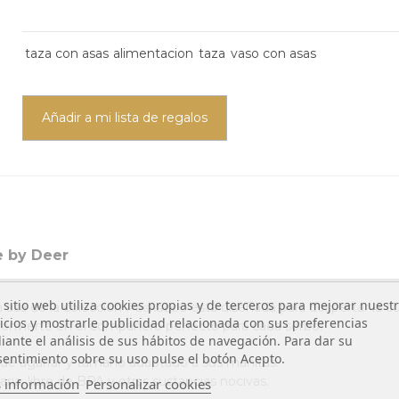
taza con asas
alimentacion
taza
vaso con asas
Añadir a mi lista de regalos
 by Deer
 sitio web utiliza cookies propias y de terceros para mejorar nuest
 asa de la colección
Peekaboo
está diseñada para despertar la c
icios y mostrarle publicidad relacionada con sus preferencias
 convierte en el compañero perfecto para cada sorbo.
ante el análisis de sus hábitos de navegación. Para dar su
entimiento sobre su uso pulse el botón Acepto.
il de agarrar y tamaño adaptado a sus manitas.
aria, libre de BPA y otras sustancias nocivas.
 información
Personalizar cookies