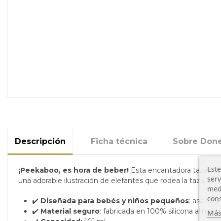
Descripción
Ficha técnica
Sobre Done
Este
¡Peekaboo, es hora de beber!
Esta encantadora taza con
serv
una adorable ilustración de elefantes que rodea la taza, se
medi
cons
✔️
Diseñada para bebés y niños pequeños
: asa fác
✔️
Material seguro
: fabricada en 100% silicona aliment
Más