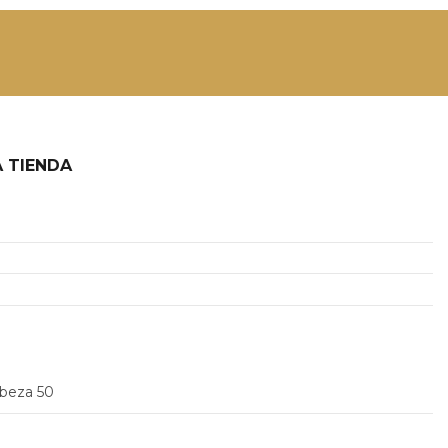
 TIENDA
2
abeza 50