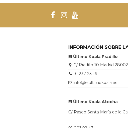
INFORMACIÓN SOBRE LA
El Último Koala Pradillo
C/ Pradillo 10 Madrid 2800
91 237 23 16
info@elultimokoala.es
El Último Koala Atocha
C/ Paseo Santa María de la C
91 001 92 47