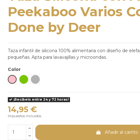
Peekaboo Varios Co
Done by Deer
Taza infantil de silicona 100% alimentaria con diseño de elef
pequeñas. Apta para lavavajillas y microondas.
Color
Rosa claro
Verde
Gris
¡Recíbelo entre 24 y 72 horas!
14,95 €
Impuestos incluidos
Añadir al carrito