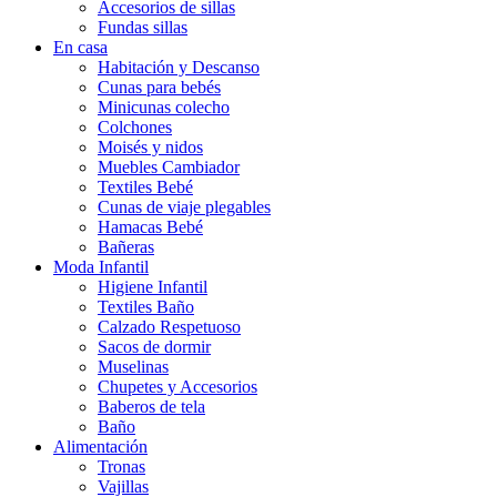
Accesorios de sillas
Fundas sillas
En casa
Habitación y Descanso
Cunas para bebés
Minicunas colecho
Colchones
Moisés y nidos
Muebles Cambiador
Textiles Bebé
Cunas de viaje plegables
Hamacas Bebé
Bañeras
Moda Infantil
Higiene Infantil
Textiles Baño
Calzado Respetuoso
Sacos de dormir
Muselinas
Chupetes y Accesorios
Baberos de tela
Baño
Alimentación
Tronas
Vajillas