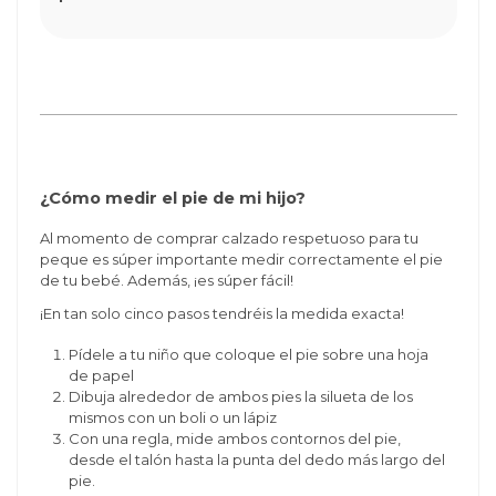
¿Cómo medir el pie de mi hijo?
Al momento de comprar calzado respetuoso para tu
peque es súper importante medir correctamente el pie
de tu bebé. Además, ¡es súper fácil!
¡En tan solo cinco pasos tendréis la medida exacta!
Pídele a tu niño que coloque el pie sobre una hoja
de papel
Dibuja alrededor de ambos pies la silueta de los
mismos con un boli o un lápiz
Con una regla, mide ambos contornos del pie,
desde el talón hasta la punta del dedo más largo del
pie.