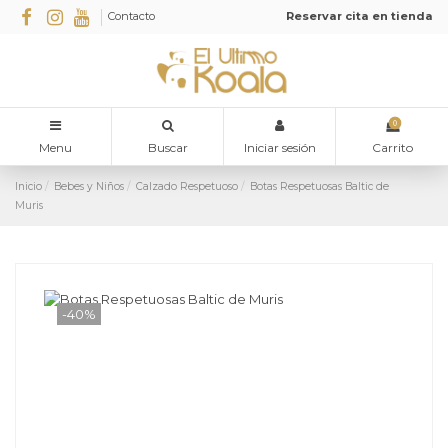
Contacto
Reservar cita en tienda
0
Menu
Buscar
Iniciar sesión
Carrito
Inicio
Bebes y Niños
Calzado Respetuoso
Botas Respetuosas Baltic de
Muris
-40%