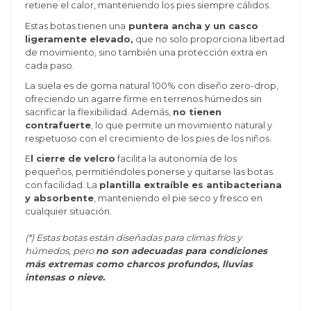
retiene el calor, manteniendo los pies siempre cálidos.
Estas botas tienen una
puntera ancha y un casco
ligeramente elevado,
que no solo proporciona libertad
de movimiento, sino también una protección extra en
cada paso.
La suela es de goma natural 100% con diseño zero-drop,
ofreciendo un agarre firme en terrenos húmedos sin
sacrificar la flexibilidad. Además,
no tienen
contrafuerte
, lo que permite un movimiento natural y
respetuoso con el crecimiento de los pies de los niños.
E
l cierre de velcro
facilita la autonomía de los
pequeños, permitiéndoles ponerse y quitarse las botas
con facilidad. La
plantilla extraíble es antibacteriana
y absorbente
, manteniendo el pie seco y fresco en
cualquier situación.
(*) Estas botas están diseñadas para climas fríos y
húmedos, pero
no son adecuadas para condiciones
más extremas como charcos profundos, lluvias
intensas o nieve.