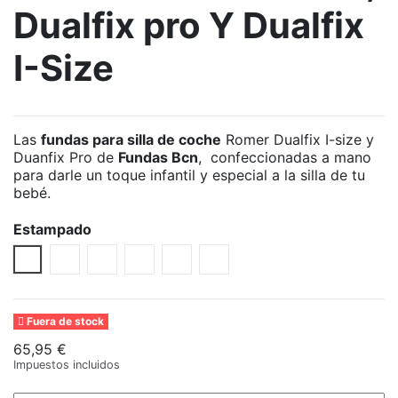
Dualfix pro Y Dualfix
I-Size
Las
fundas para silla de coche
Romer Dualfix I-size y
Duanfix Pro de
Fundas Bcn
, confeccionadas a mano
para darle un toque infantil y especial a la silla de tu
bebé.
Estampado
Little Fun Peach
Green Vichy
Letoto Sky
Baby Dinos
Mist Green
Cuore
Black Star
Etnico
Fun Miffy
Fuera de stock
65,95 €
Impuestos incluidos