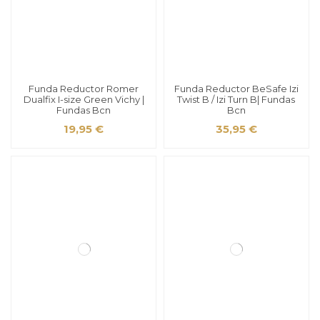
Funda Reductor Romer
Funda Reductor BeSafe Izi
Dualfix I-size Green Vichy |
Twist B / Izi Turn B| Fundas
Fundas Bcn
Bcn
19,95 €
35,95 €