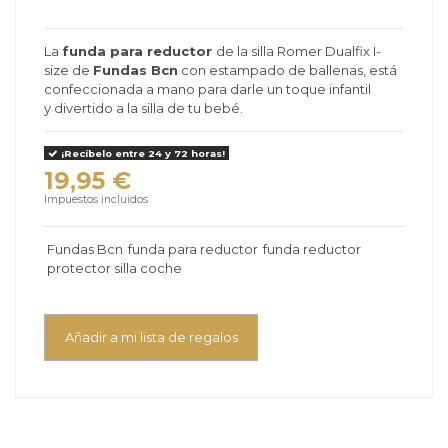
La
funda para reductor
de la silla Romer Dualfix I-
size de
Fundas Bcn
con estampado de ballenas, está
confeccionada a mano para darle un toque infantil
y divertido a la silla de tu bebé.
¡Recíbelo entre 24 y 72 horas!
19,95 €
Impuestos incluidos
Fundas Bcn
funda para reductor
funda reductor
protector silla coche
Añadir a mi lista de regalos