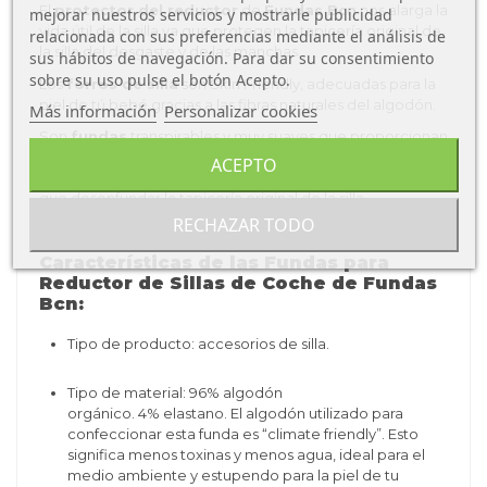
El
protector del reductor
de
Fundas Bcn
nos alarga la
mejorar nuestros servicios y mostrarle publicidad
vida útil de la silla ya que protegen la tapicería original de
relacionada con sus preferencias mediante el análisis de
la silla del desgaste y de las manchas.
sus hábitos de navegación. Para dar su consentimiento
sobre su uso pulse el botón Acepto.
Los
forros de silla
son Skin Friendly, adecuadas para la
piel de tú bebé gracias a las fibras naturales del algodón.
Más información
Personalizar cookies
Son
fundas
transpirables y muy suaves que proporcionan
un cómodo viaje para nuestro bebé. Además de ser
ACEPTO
fáciles de colocar en la silla de coche y así evitamos tener
que desenfundar la tapicería original de la silla.
RECHAZAR TODO
Características de las Fundas para
Reductor de Sillas de Coche de Fundas
Bcn:
Tipo de producto: accesorios de silla.
Tipo de material:
96% algodón
orgánico.
4% elastano.
El algodón utilizado para
confeccionar esta funda es “climate friendly”. Esto
significa menos toxinas y menos agua, ideal para el
medio ambiente y estupendo para la piel de tu