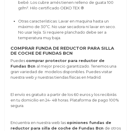
bebé. Los cubre arnés tienen relleno de guata
100
gr/m².
Hilo
certificado OEKO TEX ®
Otras características: Lavar en maquina hasta un
máximo de 30ºC. No usar secadora ni lavar en seco.
No usar lejía. Si requiere planchado debe ser a
temperatura muy baja.
COMPRAR FUNDA DE REDUCTOR PARA SILLA
DE COCHE DE FUNDAS BCN
Puedes
comprar protector para reductor de
Fundas Bcn
al mejor precio garantizado. Tenemos una
gran variedad de modelos disponibles. Puedes visitar
nuestra web y nuestras tiendas físicas en Madrid.
El envío es gratuito a partir de los 60 euros y los recibirás
en tu domicilio en 24- 48 horas. Plataforma de pago 100%
segura.
Encuentra en nuestra web las
opiniones fundas de
reductor para silla de coche de Fundas Bcn
de otros