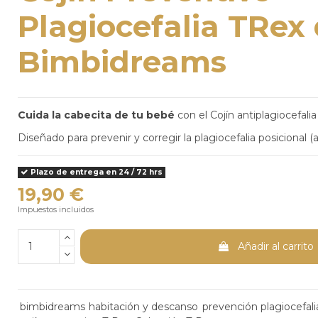
Plagiocefalia TRex
Bimbidreams
Cuida la cabecita de tu bebé
con el Cojín antiplagiocefali
Diseñado para prevenir y corregir la plagiocefalia posicional 
Plazo de entrega en 24 / 72 hrs
19,90 €
Impuestos incluidos
Añadir al carrito
bimbidreams
habitación y descanso
prevención plagiocefali