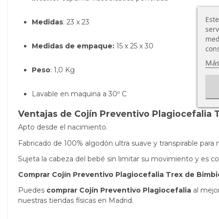
Este
Medidas
: 23 x 23
serv
medi
Medidas de empaque:
15 x 25 x 30
cons
Más
Peso
: 1,0 Kg
Lavable en maquina a 30º C
Ventajas de Cojín Preventivo Plagiocefalia
Apto desde el nacimiento.
Fabricado de 100% algodón ultra suave y transpirable par
Sujeta la cabeza del bebé sin limitar su movimiento y es co
Comprar Cojín Preventivo Plagiocefalia Trex de Bimb
Puedes
comprar Cojín Preventivo Plagiocefalia
al mejo
nuestras tiendas físicas en Madrid.