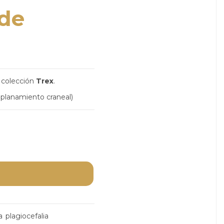
 de
a colección
Trex
.
(aplanamiento craneal)
a
plagiocefalia