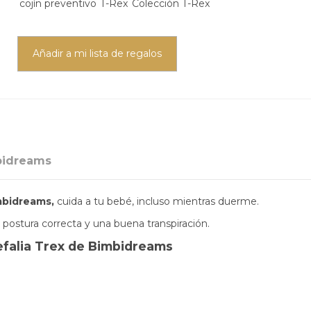
cojín preventivo
T-Rex
Colección T-Rex
Añadir a mi lista de regalos
bidreams
mbidreams,
cuida a tu bebé, incluso mientras duerme.
ostura correcta y una buena transpiración.
cefalia Trex de Bimbidreams