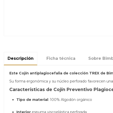
Descripción
Ficha técnica
Sobre Bim
Este Cojín antiplagiocefalia de colección TREX de Bi
Su forma ergonómica y su núcleo perforado favorecen una p
Características de Cojín Preventivo Plagio
Tipo de material
: 100% Algodón orgánico
Interior
espuma viscoelástica perforada