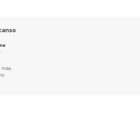
canso
me
y
o más
rno