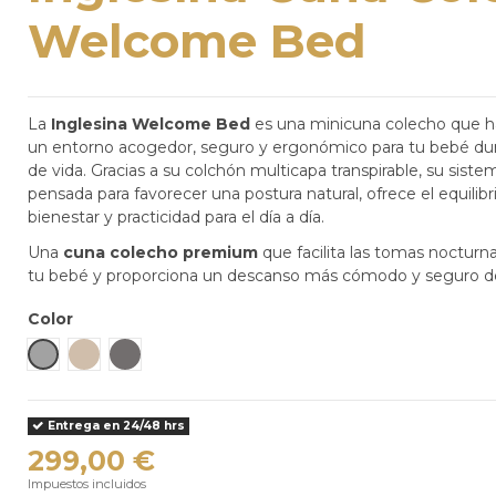
Welcome Bed
La
Inglesina Welcome Bed
es una minicuna colecho que ha
un entorno acogedor, seguro y ergonómico para tu bebé du
de vida. Gracias a su colchón multicapa transpirable, su sist
pensada para favorecer una postura natural, ofrece el equilibr
bienestar y practicidad para el día a día.
Una
cuna colecho premium
que facilita las tomas nocturna
tu bebé y proporciona un descanso más cómodo y seguro de
Color
Baku Grey
Morpheus Beige
Shiva Grey
Entrega en 24/48 hrs
299,00 €
Impuestos incluidos