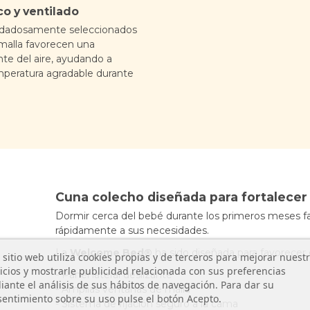
o y ventilado
uidadosamente seleccionados
 malla favorecen una
nte del aire, ayudando a
peratura agradable durante
Cuna colecho diseñada para fortalecer 
Dormir cerca del bebé durante los primeros meses fa
rápidamente a sus necesidades.
La
Welcome Bed®
ha sido diseñada para favorecer 
 sitio web utiliza cookies propias y de terceros para mejorar nuest
icios y mostrarle publicidad relacionada con sus preferencias
- Panel lateral deslizante
ante el análisis de sus hábitos de navegación. Para dar su
- Amplias ventanas de malla
entimiento sobre su uso pulse el botón Acepto.
- Sistema de fijación seguro a la cama