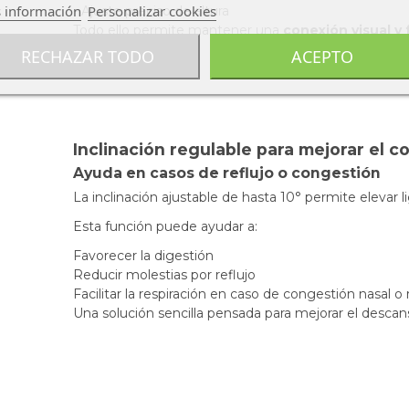
 información
Personalizar cookies
- Ajuste preciso de altura
Todo ello permite mantener una
conexión visual y 
RECHAZAR TODO
ACEPTO
Inclinación regulable para mejorar el c
Ayuda en casos de reflujo o congestión
La inclinación ajustable de hasta 10° permite elevar 
Esta función puede ayudar a:
Favorecer la digestión
Reducir molestias por reflujo
Facilitar la respiración en caso de congestión nasal o 
Una solución sencilla pensada para mejorar el descan