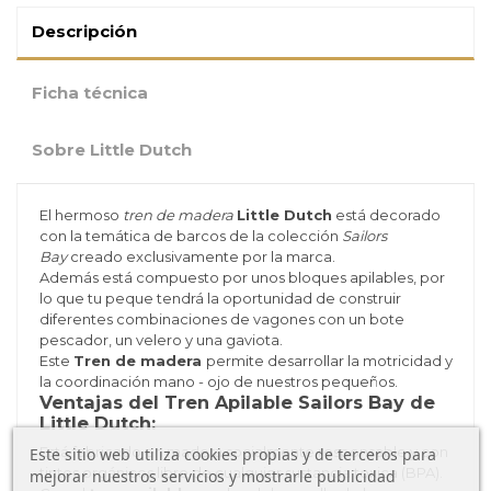
Descripción
Ficha técnica
Sobre Little Dutch
El hermoso
tren de madera
Little Dutch
está decorado
con la temática de barcos de la colección
Sailors
Bay
creado exclusivamente por la marca.
Además está compuesto por unos bloques apilables, por
lo que tu peque tendrá la oportunidad de construir
diferentes combinaciones de vagones con un bote
pescador, un velero y una gaviota.
Este
Tren de madera
permite desarrollar la motricidad y
la coordinación mano - ojo de nuestros pequeños.
Ventajas del Tren Apilable Sailors Bay de
Little Dutch:
Está fabricado en madera socialmente responsable y con
Este sitio web utiliza cookies propias y de terceros para
tintes orgánicos libre de cualquier sustancia toxica (BPA).
mejorar nuestros servicios y mostrarle publicidad