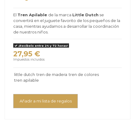
El
Tren Apilable
de la marca
Little Dutch
se
convertirá en el juguete favorito de los pequeños de la
casa, mientras ayudamos a desarrollar la coordinación
de nuestros niños.
¡Recíbelo entre 24 y 72 horas!
27,95 €
Impuestos incluidos
little dutch
tren de madera
tren de colores
tren apilable
Añadir a mi lista de regalos