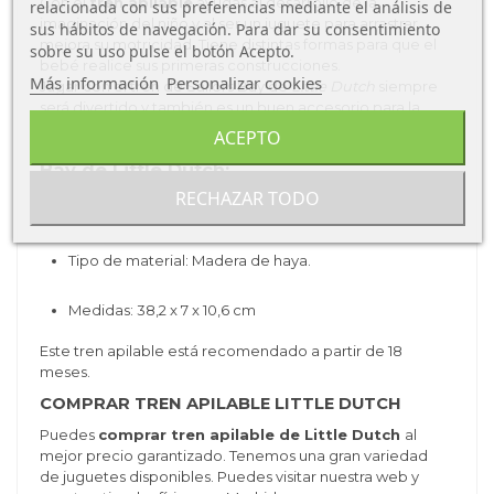
Con el
tren apilable
ayudas al desarrollo de la
relacionada con sus preferencias mediante el análisis de
imaginación del niño y al ser un juguete para arrastrar
sus hábitos de navegación. Para dar su consentimiento
mejora su motricidad. Tiene distintas formas para que el
sobre su uso pulse el botón Acepto.
bebé realice sus primeras construcciones.
Más información
Personalizar cookies
Jugar con el tren de Sailors Bay de
Little Dutch
siempre
será divertido y también es un buen accesorio para la
decoración de la habitación.
ACEPTO
Características del Tren Apilable Sailors
Bay de Little Dutch:
RECHAZAR TODO
Tipo de producto: Actividades y motricidad.
Tipo de material: Madera de haya.
Medidas: 38,2 x 7 x 10,6 cm
Este tren apilable está recomendado a partir de 18
meses.
COMPRAR TREN APILABLE LITTLE DUTCH
Puedes
comprar tren apilable de Little Dutch
al
mejor precio garantizado. Tenemos una gran variedad
de juguetes disponibles. Puedes visitar nuestra web y