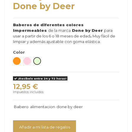
Done by Deer
Baberos de diferentes colores
Impermeables
de la marca
Done by Deer
para
usar a partir de los 6 o 18 meses de edad
.
Muy fácil de
limpiar y además ajustable con goma elástica.
Color
Naranja
Rosa Pastel
Verde pastel
¡Recíbelo entre 24 y 72 horas!
12,95 €
Impuestos incluidos
Babero
alimentacion
done by deer
Añadir a mi lista de regalos