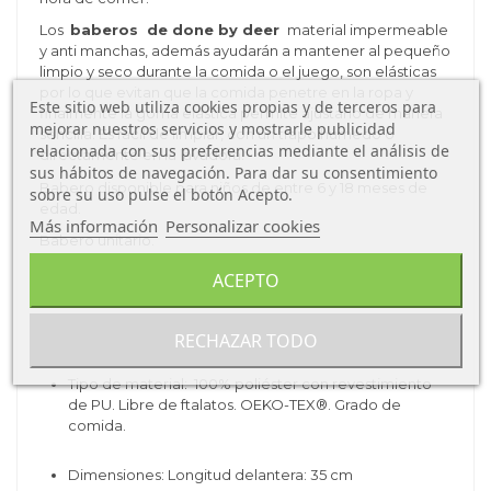
Los
baberos de done by deer
material impermeable
y anti manchas, además ayudarán a mantener al pequeño
limpio y seco durante la comida o el juego, son elásticas
por lo que evitan que la comida penetre en la ropa y
Este sitio web utiliza cookies propias y de terceros para
finalmente la goma elástica permite ajustarlo de manera
mejorar nuestros servicios y mostrarle publicidad
sencilla. Es fácil de limpiar, con un trapo húmedo o
relacionada con sus preferencias mediante el análisis de
directamente en la lavadora.
sus hábitos de navegación. Para dar su consentimiento
Babero disponible para niños de entre 6 y 18 meses de
sobre su uso pulse el botón Acepto.
edad.
Más información
Personalizar cookies
Babero unitario.
Características del Babero
de Done By
ACEPTO
Deer:
Tipo de producto: Babero.
RECHAZAR TODO
Tipo de material:
100% poliéster con revestimiento
de PU.
Libre de ftalatos.
OEKO-TEX®.
Grado de
comida.
Dimensiones:
Longitud delantera: 35 cm