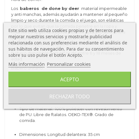
Los
baberos de done by deer
material impermeable
y anti manchas, además ayudarán a mantener al pequeño
limpio y seco durante la comida o el juego, son elásticas
por lo que evitan que la comida penetre en la ropa y
Este sitio web utiliza cookies propias y de terceros para
finalmente la goma elástica permite ajustarlo de manera
mejorar nuestros servicios y mostrarle publicidad
sencilla. Es fácil de limpiar, con un trapo húmedo o
relacionada con sus preferencias mediante el análisis de
directamente en la lavadora.
sus hábitos de navegación. Para dar su consentimiento
Babero disponible para niños de entre 6 y 18 meses de
sobre su uso pulse el botón Acepto.
edad.
Más información
Personalizar cookies
Babero unitario.
Características del Babero
de Done By
ACEPTO
Deer:
Tipo de producto: Babero.
RECHAZAR TODO
Tipo de material:
100% poliéster con revestimiento
de PU.
Libre de ftalatos.
OEKO-TEX®.
Grado de
comida.
Dimensiones:
Longitud delantera: 35 cm