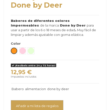
Done by Deer
Baberos de diferentes colores
Impermeables
de la marca
Done by Deer
para
usar a partir de los 6 o 18 meses de edad
.
Muy fácil de
limpiar y además ajustable con goma elástica.
Color
Naranja
Rosa Pastel
Verde pastel
¡Recíbelo entre 24 y 72 horas!
12,95 €
Impuestos incluidos
Babero
alimentacion
done by deer
Añadir a mi lista de regalos