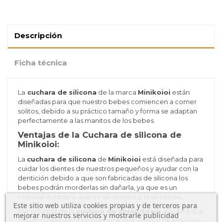
Descripción
Ficha técnica
La
cuchara de silicona
de la marca
Minikoioi
están
diseñadas para que nuestro bebes comiencen a comer
solitos, debido a su práctico tamaño y forma se adaptan
perfectamente a las manitos de los bebes.
Ventajas de la Cuchara de silicona de
Minikoioi:
La
cuchara de silicona
de
Minikoioi
está diseñada para
cuidar los dientes de nuestros pequeños y ayudar con la
dentición debido a que son fabricadas de silicona los
bebes podrán morderlas sin dañarla, ya que es un
material duradero que no se desgasta, ni se corroe.
Este sitio web utiliza cookies propias y de terceros para
Por la forma de la
cuchara de aprendizaje
, ayudá a que
mejorar nuestros servicios y mostrarle publicidad
nuestros pequeños tengan un mejor control de ellas y de