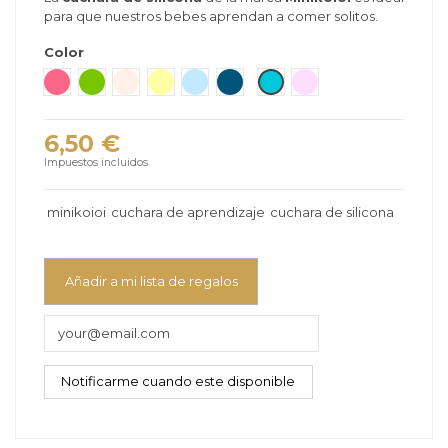
para que nuestros bebes aprendan a comer solitos.
Color
Gris Nacar
Rosa Oscuro
Verde
Beige
Amarillo
Azul Claro
Marin
Verde Mauricio
Rosa/Rosa
6,50 €
Impuestos incluidos
minikoioi
cuchara de aprendizaje
cuchara de silicona
Añadir a mi lista de regalos