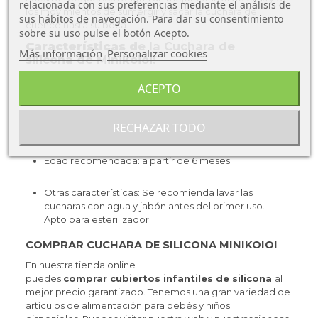
relacionada con sus preferencias mediante el análisis de
los movimientos de sumergir y sacar la cuchara del
sus hábitos de navegación. Para dar su consentimiento
cuenco hasta su boca.
sobre su uso pulse el botón Acepto.
Características d
e la Cuchara de
Más información
Personalizar cookies
silicona de Minikoioi:
Tipo de producto: cubiertos.
ACEPTO
Tipo de material: 100% silicona,
libre de BPA, BPS,
RECHAZAR TODO
ftalatos y látex.
Edad recomendada: a partir de 6 meses.
Otras características: Se recomienda lavar las
cucharas con agua y jabón antes del primer uso.
Apto para esterilizador.
COMPRAR CUCHARA DE SILICONA MINIKOIOI
En nuestra tienda online
puedes
comprar cubiertos infantiles de silicona
al
mejor precio garantizado. Tenemos una gran variedad de
artículos de alimentación para bebés y niños