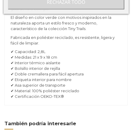
RECHAZAR TODO
para el nombre la hace perfecta para entornos como
guardería o colegio.
El diseño en color verde con motivos inspirados en la
naturaleza aporta un estilo fresco y moderno,
característico de la colección Tiny Trails.
Fabricada en poliéster reciclado, es resistente, ligera y
fácil de limpiar.
✔ Capacidad: 2,8L
✔ Medidas: 21 x 9 x 18 cm
✔ Interior térmico aislante
✔ Bolsillo interior de rejilla
✔ Doble cremallera para fácil apertura
✔ Etiqueta interior para nombre
✔ Asa superior de transporte
✔ Material: 100% poliéster reciclado
✔ Certificación OEKO-TEX®
También podría interesarle