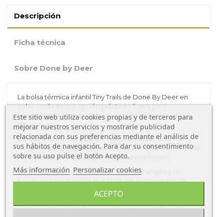
Descripción
Ficha técnica
Sobre Done by Deer
La bolsa térmica infantil Tiny Trails de Done By Deer en
color verde es una opción práctica y ligera para
transportar la comida de los más pequeños en su día a
Este sitio web utiliza cookies propias y de terceros para
día.
mejorar nuestros servicios y mostrarle publicidad
relacionada con sus preferencias mediante el análisis de
Gracias a su interior aislante, ayuda a mantener la
sus hábitos de navegación. Para dar su consentimiento
temperatura de los alimentos durante más tiempo, siendo
sobre su uso pulse el botón Acepto.
ideal para el colegio, la guardería o excursiones.
Más información
Personalizar cookies
Cuenta con un compartimento principal amplio y un
bolsillo interior de rejilla que facilita la organización de
alimentos o pequeños utensilios.
ACEPTO
Su cierre con doble cremallera permite una apertura
completa y cómoda, mientras que la etiqueta interior