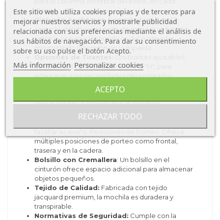
para la columna vertebral del bebé, en cada
etapa.
Este sitio web utiliza cookies propias y de terceros para
Cinturón Ancho con Soporte Lumbar:
El
mejorar nuestros servicios y mostrarle publicidad
cinturón distribuye el peso de manera uniforme
relacionada con sus preferencias mediante el análisis de
entre la cintura y los hombros del porteador,
sus hábitos de navegación. Para dar su consentimiento
minimizando la tensión en la espalda.
sobre su uso pulse el botón Acepto.
Opciones de Tirantes:
Los tirantes ajustables
Más información
Personalizar cookies
ofrecen dos configuraciones, "X" y "H", para
adaptarse a las necesidades del porteador.
Panel de Malla:
Este panel proporciona una
ACEPTO
transpirabilidad óptima, especialmente útil en
climas cálidos o actividades al aire libre.
Capucha Incorporada:
La mochila incluye una
RECHAZAR TODO
capucha cosida para proteger al bebé del sol y
facilitar su sueño. Posiciones de Porteo: Ofrece
múltiples posiciones de porteo como frontal,
trasera y en la cadera.
Bolsillo con Cremallera
: Un bolsillo en el
cinturón ofrece espacio adicional para almacenar
objetos pequeños.
Tejido de Calidad:
Fabricada con tejido
jacquard premium, la mochila es duradera y
transpirable.
Normativas de Seguridad:
Cumple con la