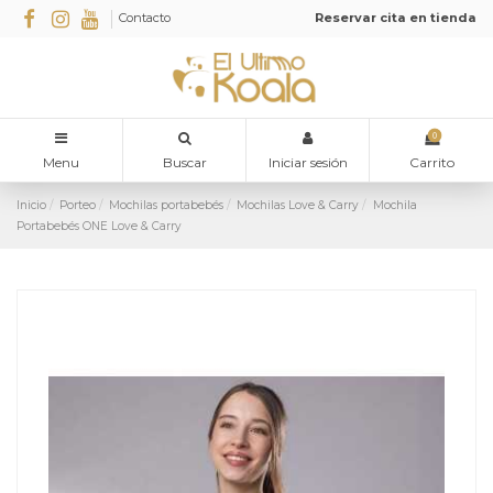
Contacto
Reservar cita en tienda
0
Menu
Buscar
Iniciar sesión
Carrito
Inicio
Porteo
Mochilas portabebés
Mochilas Love & Carry
Mochila
Portabebés ONE Love & Carry