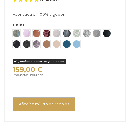
Fabricada en 100% algodón
Color
Acacia
Bloom
Caramel
Coral
Desert
Forest
Lemongrass
Leo
Monsoon
Truffle
Twilight
Urban
Wave
Pecan
Wheat
Denim
Light Denim
(2 reseñas)
¡Recíbelo entre 24 y 72 horas!
159,00 €
Impuestos incluidos
Añadir a mi lista de regalos