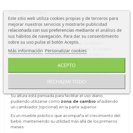
Sobre Cotinfant
Este sitio web utiliza cookies propias y de terceros para
mejorar nuestros servicios y mostrarle publicidad
relacionada con sus preferencias mediante el análisis de
Diseño funcional para el día a día
sus hábitos de navegación. Para dar su consentimiento
La cómoda Tesori de Cotinfant es una opción práctica y
sobre su uso pulse el botón Acepto.
elegante para la habitación del bebé. Su diseño
minimalista, disponible en blanco o beige, se adapta
Más información
Personalizar cookies
fácilmente a cualquier estilo, aportando orden y
funcionalidad desde el primer día.
ACEPTO
Gracias a sus
3 amplios cajones con sistema push
,
permite organizar ropa, accesorios y productos de
cuidado de forma cómoda y accesible.
RECHAZAR TODO
Comodidad y versatilidad
Su altura está pensada para facilitar el uso diario,
pudiendo utilizarse como
zona de cambio
añadiendo
un cambiador (opcional) en la parte superior.
Es un mueble práctico que acompaña el crecimiento del
bebé, manteniendo su utilidad más allá de los primeros
meses.