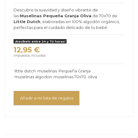
Descubre la suavidad y diseño vibrante de
las
Muselinas Pequeña Granja Oliva
de 70x70 de
Little Dutch
, elaboradas en 100% algodón orgánico,
perfectas para el cuidado delicado de tu bebé.
¡Recíbelo entre 24 y 72 horas!
12,95 €
Impuestos incluidos
little dutch
muselinas
Pequeña Granja
muselinas algodon
muselinas 70x70
oliva
Añadir a mi lista de regalos