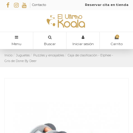
Contacto
Reservar cita en tienda
0
Menu
Buscar
Iniciar sesión
Carrito
Inicio
Juguetes
Puzzles y encajables
Caja de clasificación - Elphee -
Gris de Done By Deer