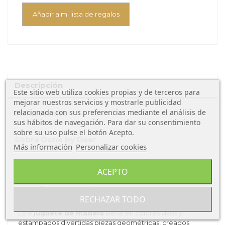
Añadir a mi lista de regalos
Descripción
Este sitio web utiliza cookies propias y de terceros para
mejorar nuestros servicios y mostrarle publicidad
relacionada con sus preferencias mediante el análisis de
Ficha técnica
sus hábitos de navegación. Para dar su consentimiento
sobre su uso pulse el botón Acepto.
Sobre Done by Deer
Más información
Personalizar cookies
EL juego de primera edad de
Done By Deer,
es
ACEPTO
un
juego de madera
de alta calidad que incluye ladrillos
geométricos y además una caja con las mismas formas
RECHAZAR TODO
para insertar las figuras correspondiente en el orificio.
Esté
juguete de madera
viene en colores vivos y
estampados divertidas piezas geométricas, creados