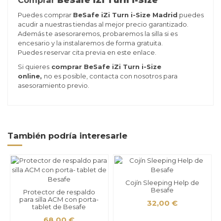
Comprar
BeSafe iZi Turn i-Size
Puedes comprar
BeSafe iZi Turn i-Size Madrid
puedes
acudir a nuestras tiendas al mejor precio garantizado.
Además te asesoraremos, probaremos la silla si es
encesario y la instalaremos de forma gratuita.
Puedes
reservar cita previa
en este enlace.
Si quieres
comprar BeSafe iZi Turn i-Size
online,
no es posible, contacta con nosotros para
asesoramiento previo.
También podría interesarle
Cojín Sleeping Help de
Besafe
Protector de respaldo
para silla ACM con porta-
32,00 €
tablet de Besafe
68,00 €