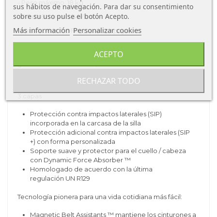
- Peso máximo: 18 kg
sus hábitos de navegación. Para dar su consentimiento
sobre su uso pulse el botón Acepto.
- Edad: 6 meses - 4 años
Más información
Personalizar cookies
- Instalación: ISOFIX, pata de apoyo
-
BeSafe iZi Turn i-Size
es una silla a
ACEPTO
contramarcha desde los 61cm hasta los 105cm y permite,
gracias a la rotación 360º, desde los 88cm colocarla en
dirección de la marcha.
RECHAZAR TODO
BeSafe iZi Turn i-Size
cuenta con una seguridad de
de
3 capas
Protección contra impactos laterales (SIP)
incorporada en la carcasa de la silla
Protección adicional contra impactos laterales (SIP
+) con forma personalizada
Soporte suave y protector para el cuello / cabeza
con Dynamic Force Absorber ™
Homologado de acuerdo con la última
regulación UN R129
Tecnología pionera para una vida cotidiana más fácil:
Magnetic Belt Assistants ™ mantiene los cinturones a