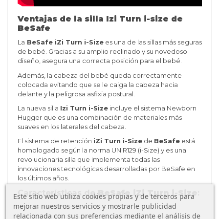
Ventajas de la silla Izi Turn i-size de
BeSafe
La
BeSafe iZi Turn i-Size
es una de las sillas más seguras
de bebé. Gracias a su amplio reclinado y su novedoso
diseño, asegura una correcta posición para el bebé.
Además, la cabeza del bebé queda correctamente
colocada evitando que se le caiga la cabeza hacia
delante y la peligrosa asfixia postural.
La nueva silla
Izi Turn i-Size
incluye el sistema Newborn
Hugger que es una combinación de materiales más
suaves en los laterales del cabeza.
El sistema de retención
iZi Turn i-Size
de
BeSafe
está
homologado según la norma UN R129 (i-Size) y es una
revolucionaria silla que implementa todas las
innovaciones tecnológicas desarrolladas por BeSafe en
los últimos años.
Características de
BeSafe iZi Turn i-Size
:
Este sitio web utiliza cookies propias y de terceros para
mejorar nuestros servicios y mostrarle publicidad
- Altura: 61 - 105 cm
relacionada con sus preferencias mediante el análisis de