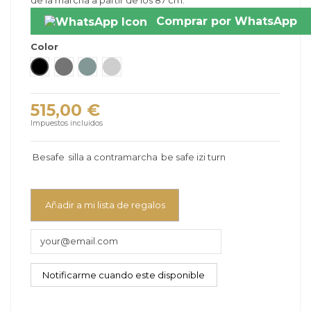
de la marcha a partir de los 87 cm.
Comprar por WhatsApp
Color
Fresh Black Cab – negro
Melànge Metallic - gris
Melànge Sea Green - verde claro
Peak Mesh - gris claro
515,00 €
Impuestos incluidos
Besafe
silla a contramarcha
be safe izi turn
Añadir a mi lista de regalos