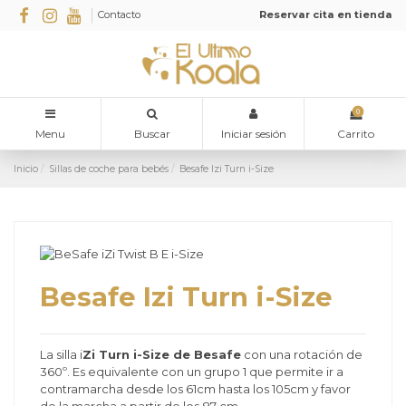
Contacto
Reservar cita en tienda
0
Menu
Buscar
Iniciar sesión
Carrito
Inicio
Sillas de coche para bebés
Besafe Izi Turn i-Size
Besafe Izi Turn i-Size
La silla i
Zi Turn i-Size de Besafe
con una rotación de
360º. Es equivalente con un grupo 1 que permite ir a
contramarcha desde los 61cm hasta los 105cm y favor