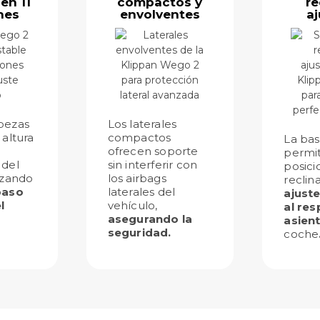
en 11
compactos y
re
nes
envolventes
aj
bezas
Los laterales
 altura
compactos
La base
ofrecen soporte
permit
 del
sin interferir con
posici
izando
los airbags
reclin
aso
laterales del
ajust
l
vehículo,
al res
asegurando la
asien
seguridad.
coche