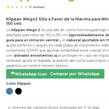
Klippan Wego2 Silla a Favor de la Marcha para Niñ
150 cm)
(1 reseñas)
La
Klippan Wego 2
es una silla de coche homologada bajo l
diseñada para niños de 100 a 150 cm
(aproximadamente de 
guía para el cinturón ventral
y el
cabezal ajustable en 11
ajuste perfecto y seguro en cada etapa de crecimiento. Ad
conectores ISOFIX que aportan estabilidad extra cuando el n
con l
aterales envolventes q
ue protegen en caso de impact
reclinado ajusta el respaldo al asiento del coche para mayor co
garantiza un confort térmico óptimo.
Comprar por WhatsApp
Color Klippan
Neptunus
Freestyle
¡Vienen de camino! Envío estimado en 7-15 días