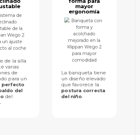
clinado
forma para
ustable
mayor
ergonomía
 de la silla
e varias
ones de
La banqueta tiene
ado para un
un diseño elevado
e perfecto
que favorece la
paldo del
postura correcta
to
del
del niño
.
.