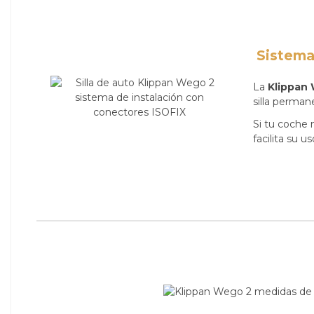
Sistema
La
Klippan
silla perman
Si tu coche 
facilita su u