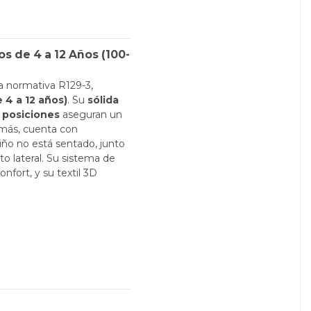
os de 4 a 12 Años (100-
a normativa R129-3,
4 a 12 años)
. Su
sólida
 posiciones
aseguran un
emás, cuenta con
iño no está sentado, junto
o lateral. Su sistema de
nfort, y su textil 3D