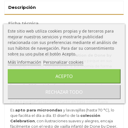
Descripción
Ficha técnica
Este sitio web utiliza cookies propias y de terceros para
mejorar nuestros servicios y mostrarle publicidad
Sobre Done by Deer
relacionada con sus preferencias mediante el análisis de
sus hábitos de navegación. Para dar su consentimiento
sobre su uso pulse el botón Acepto.
El
cuenco antideslizante Celebration de Done by
Deer
está pensado para acompañar a tu peque en sus
Más información
Personalizar cookies
primeras comidas, fomentando la autonomía de forma
segura y cómoda.
ACEPTO
Fabricado en
PP de grado alimenticio
, incorpora una
base de TPE antideslizante
que ayuda a mantener el
cuenco en su sitio, reduciendo vuelcos y derrames
RECHAZAR TODO
durante el uso. Su tamaño es ideal para purés, yogures,
fruta o pequeñas raciones, tanto en casa como fuera.
Es
apto para microondas
y lavavajillas (hasta 70 °C), lo
que facilita el día a día. El diseño de la
colección
Celebration
, con ilustraciones suaves y alegres, encaja
fácilmente con el resto de vajilla infantil de Done by Deer,