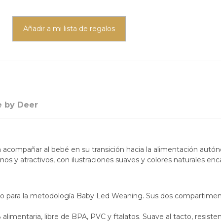
Añadir a mi lista de regalos
 by Deer
 acompañar al bebé en su transición hacia la alimentación autóno
ernos y atractivos, con ilustraciones suaves y colores naturales 
o para la metodología Baby Led Weaning. Sus dos compartimento
alimentaria, libre de BPA, PVC y ftalatos. Suave al tacto, resiste