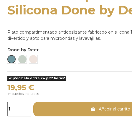
Silicona Done by D
Plato compartimentado antideslizante fabricado en silicona 
divertido y apto para microondas y lavavajillas.
Done by Deer
Azul
Verde Claro
Arena
¡Recíbelo entre 24 y 72 horas!
19,95 €
Impuestos incluidos
Añadir al carrito