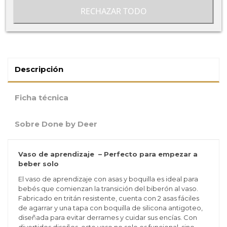
RECHAZAR TODO
Descripción
Ficha técnica
Sobre Done by Deer
Vaso de aprendizaje – Perfecto para empezar a
beber solo
El vaso de aprendizaje con asas y boquilla es ideal para
bebés que comienzan la transición del biberón al vaso.
Fabricado en tritán resistente, cuenta con 2 asas fáciles
de agarrar y una tapa con boquilla de silicona antigoteo,
diseñada para evitar derrames y cuidar sus encías. Con
divertidos diseños, este vaso no solo es funcional, sino