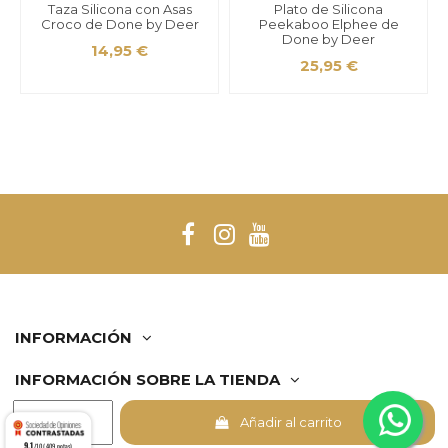
Taza Silicona con Asas
Plato de Silicona
Croco de Done by Deer
Peekaboo Elphee de
Done by Deer
14,95 €
25,95 €
INFORMACIÓN
Juego de Cubiertos
INFORMACIÓN SOBRE LA TIENDA
Confeti de Done by Deer
14,95 €
Añadir al carrito
Comerciante aprobado por la Sociedad de Opiniones
9.1
Contrastadas,
haga clic aquí para mostrar el certificado
.
/10 (409 notas)