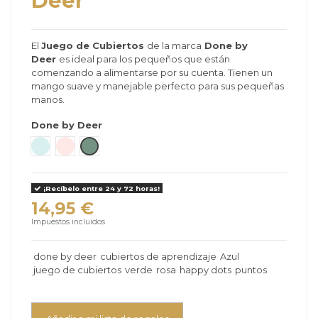
Deer
El
Juego de Cubiertos
de la marca
Done by
Deer
es ideal para los pequeños que están
comenzando a alimentarse por su cuenta. Tienen un
mango suave y manejable perfecto para sus pequeñas
manos.
Done by Deer
Azul - Powder Blue
Rosa - Powder
verde
¡Recíbelo entre 24 y 72 horas!
14,95 €
Impuestos incluidos
done by deer
cubiertos de aprendizaje
Azul
juego de cubiertos
verde
rosa
happy dots
puntos