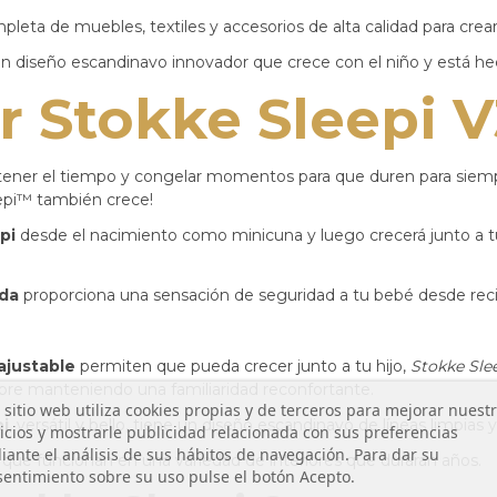
ta de muebles, textiles y accesorios de alta calidad para crear l
 diseño escandinavo innovador que crece con el niño y está hech
 Stokke Sleepi V
ener el tiempo y congelar momentos para que duren para siempr
epi™ también crece!
pi
desde el nacimiento como minicuna y luego crecerá junto a t
ada
proporciona una sensación de seguridad a tu bebé desde recié
 ajustable
permiten que pueda crecer junto a tu hijo,
Stokke Sle
pre manteniendo una familiaridad reconfortante.
 sitio web utiliza cookies propias y de terceros para mejorar nuest
i
, versátil y bello, tiene un diseño escandinavo de líneas limpias y
icios y mostrarle publicidad relacionada con sus preferencias
ante el análisis de sus hábitos de navegación. Para dar su
s que funcionan en una variedad de interiores que durarán años.
entimiento sobre su uso pulse el botón Acepto.