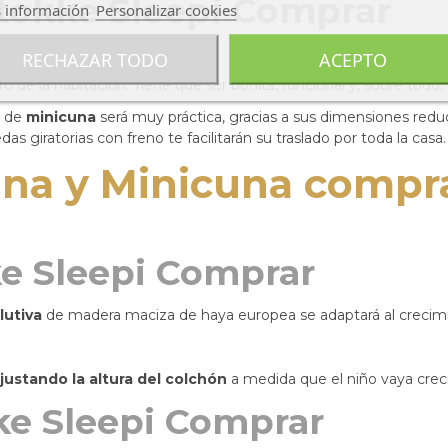
tokke Sleepi Comprar
 información
Personalizar cookies
RECHAZAR TODO
ACEPTO
o de la habitación. Tiene que ser bonita, funcional y, sobre todo
n de
minicuna
será muy práctica, gracias a sus dimensiones reduc
edas giratorias con freno te facilitarán su traslado por toda la 
una y Minicuna compr
e Sleepi Comprar
lutiva
de madera maciza de haya europea se adaptará al crecim
justando la altura del colchón
a medida que el niño vaya crec
e Sleepi Comprar