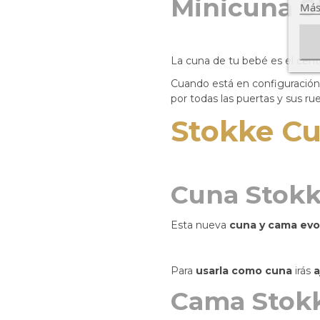
Minicuna S
Más
La cuna de tu bebé es el centr
Cuando está en configuració
por todas las puertas y sus ru
Stokke C
Cuna Stokk
Esta nueva
cuna y cama evo
Para
usarla como cuna
irás
a
Cama Stokk