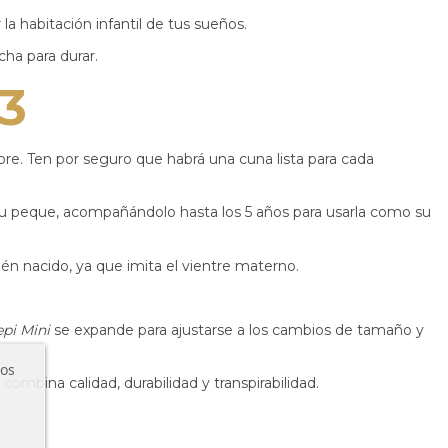
a habitación infantil de tus sueños.
a para durar.​
3
e. Ten por seguro que habrá una cuna lista para cada
u peque, acompañándolo hasta los 5 años para usarla como su
n nacido, ya que imita el vientre materno.
epi Mini
se expande para ajustarse a los cambios de tamaño y
ros
 combina calidad, durabilidad y transpirabilidad.