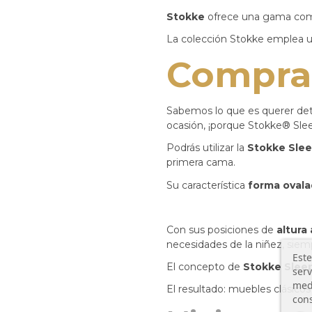
Stokke
ofrece una gama comple
La colección Stokke emplea un
Comprar
Sabemos lo que es querer det
ocasión, ¡porque Stokke® Sle
Podrás utilizar la
Stokke Slee
primera cama.
Su característica
forma oval
Con sus posiciones de
altura
necesidades de la niñez, siem
Este
El concepto de
Stokke Sleep
serv
medi
El resultado: muebles clásico
cons