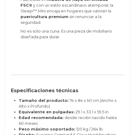
FSC®
y con un estilo escandinavo atemporal, la
Sleepi™ Mini encaja en hogares que valoran la
puericultura premium
sin renunciar a la
seguridad.
No es solo una cuna. Es una pieza de mobiliario
diseñada para durar.
Especificaciones técnicas
Tamaño del producto:
74 x 84 x 141 cm (Ancho x
Alto x Profundo)
Equivalente en pulgadas:
29.1 x 33.1 x 55.5 in
Edad recomendada:
desde recién nacido hasta
60 meses
Peso máximo soportado:
120 kg / 264 lb
Diseño:
Susanne Grønlund & Claus Hviid Knudsen