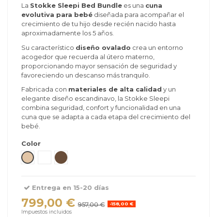
La
Stokke Sleepi Bed Bundle
es una
cuna
evolutiva para bebé
diseñada para acompañar el
crecimiento de tu hijo desde recién nacido hasta
aproximadamente los 5 años.
Su característico
diseño ovalado
crea un entorno
acogedor que recuerda al útero materno,
proporcionando mayor sensación de seguridad y
favoreciendo un descanso más tranquilo.
Fabricada con
materiales de alta calidad
y un
elegante diseño escandinavo, la Stokke Sleepi
combina seguridad, confort y funcionalidad en una
cuna que se adapta a cada etapa del crecimiento del
bebé.
Color
Natural
Blanco
Warm Brown
Entrega en 15-20 días
799,00 €
957,00 €
-158,00 €
Impuestos incluidos