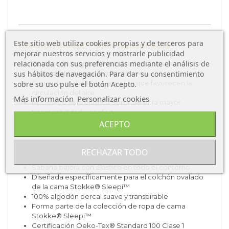
Este sitio web utiliza cookies propias y de terceros para
Colchón Sleepi™ Mini transpirable
mejorar nuestros servicios y mostrarle publicidad
relacionada con sus preferencias mediante el análisis de
Colchón firme y no tóxico diseñado para la
seguridad y comodidad del bebé
sus hábitos de navegación. Para dar su consentimiento
Capas de malla 3D transpirable que favorecen la
sobre su uso pulse el botón Acepto.
circulación del aire
Más información
Personalizar cookies
Núcleo de fibra elástica Sorona® para mayor
transpirabilidad y confort
Funda y núcleo lavables para una higiene óptima
ACEPTO
Certificación Oeko-Tex® Standard 100 Clase 1
Sábana para cama Sleepi™
RECHAZAR TODO
Sábana bajera con elástico en todo el contorno
Diseñada específicamente para el colchón ovalado
de la cama Stokke® Sleepi™
100% algodón percal suave y transpirable
Forma parte de la colección de ropa de cama
Stokke® Sleepi™
Certificación Oeko-Tex® Standard 100 Clase 1