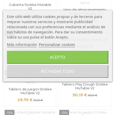
Cubierta Stokke Mutable
V2
Vaso de almacenamiento
Stokke MuTable V2
58,65 €
Este sitio web utiliza cookies propias y de terceros para
69,00 €
16,15 €
19,00 €
mejorar nuestros servicios y mostrarle publicidad
relacionada con sus preferencias mediante el análisis de
sus hábitos de navegación. Para dar su consentimiento
-15%
sobre su uso pulse el botón Acepto.
Torre de ladrillos Stokke V2
Más información
Personalizar cookies
69,00 €
Casa de juegos Stokke
MuTable V2
ACEPTO
84,15 €
99,00 €
RECHAZAR TODO
-15%
-15%
Tablero Play Dough Stokke
MuTable V2
Tablero de juegos Stokke
MuTable V2
50,15 €
59,00 €
29,75 €
35,00 €
-15%
-15%